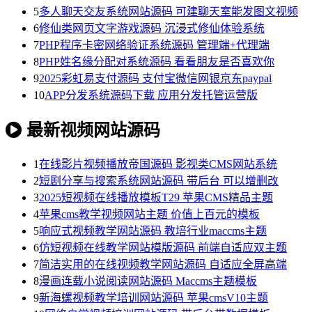
5
多人聊天交友系统网站源码 可建聊天室能发图文视频
6
修仙类网页文字游戏源码 沉浸式修仙体验系统
7
PHP程序卡密网络验证系统源码 管理端+代理端
8
PHP姓名缘分配对系统源码 看看朋友是否喜欢你
9
2025彩虹易支付源码 支付宝微信网银京东paypal
10
APP分发系统源码下载 应用分发托管运营版
最新视频网站源码
1
在线影片视频播放帝国源码 影视类CMS网站系统
2
短剧分享与搜索系统网站源码 带后台 可以增删改
3
2025短视频在线播放模板T29 苹果CMS精品主题
4
苹果cms教学视频网站主题 价值上百元的模板
5
响应式视频教学网站源码 教培行业maccms主题
6
仿短视频在线教学网站模版源码 前端自适应双主题
7
简洁实用的在线视频教学网站源码 自适应全屏高端
8
漫画连载小说阅读网站源码 Maccms主题模板
9
新海螺视频教学培训网站源码 苹果cmsV10主题