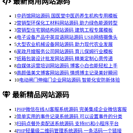
最新商用网站源码
1
中药馆网站源码 国医堂中医药养生机构专用模板
2
营销型环保化工材料网站源码 助力绿色能源转型
3
营销型住宅钢结构网站源码 建筑工程专属模板
4
电子设备产品中英双语网站源码 USB网络摄像头
5
大型农业机械设备网站源码 助力现代农业发展
6
家政月嫂服务公司网站源码 育儿保姆行业模板
7
纸箱包装设计批发网站源码 精美定制心意传递
8
自媒体运营培训网站源码 博客小白也能轻松上手
9
高颜值美文博客网站源码 情感博主记录美好瞬间
10
电动闸门伸缩门企业网站源码 智能化安防新体验
最新精品网站源码
1
PHP微信在线AI客服系统源码 完美集成企业微信客服
2
简单实用的事件记录系统源码 可以设置事件的分类
3
扫码点餐外卖配送系统源码 支持H5和小程序平台
4
PHP轻量级二维码管理系统源码 一条活码一个链接