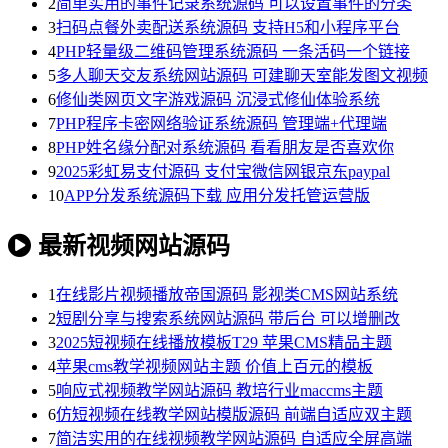
2
简单实用的事件记录系统源码 可以设置事件的分类
3
扫码点餐外卖配送系统源码 支持H5和小程序平台
4
PHP轻量级二维码管理系统源码 一条活码一个链接
5
多人聊天交友系统网站源码 可建聊天室能发图文视频
6
修仙类网页文字游戏源码 沉浸式修仙体验系统
7
PHP程序卡密网络验证系统源码 管理端+代理端
8
PHP姓名缘分配对系统源码 看看朋友是否喜欢你
9
2025彩虹易支付源码 支付宝微信网银京东paypal
10
APP分发系统源码下载 应用分发托管运营版
最新视频网站源码
1
在线影片视频播放帝国源码 影视类CMS网站系统
2
短剧分享与搜索系统网站源码 带后台 可以增删改
3
2025短视频在线播放模板T29 苹果CMS精品主题
4
苹果cms教学视频网站主题 价值上百元的模板
5
响应式视频教学网站源码 教培行业maccms主题
6
仿短视频在线教学网站模版源码 前端自适应双主题
7
简洁实用的在线视频教学网站源码 自适应全屏高端