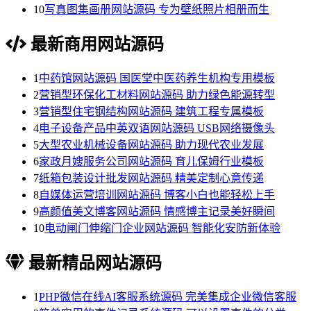
10
写真图集画册网站源码 专为壁纸照片相册而生
最新商用网站源码
1
中药馆网站源码 国医堂中医药养生机构专用模板
2
营销型环保化工材料网站源码 助力绿色能源转型
3
营销型住宅钢结构网站源码 建筑工程专属模板
4
电子设备产品中英双语网站源码 USB网络摄像头
5
大型农业机械设备网站源码 助力现代农业发展
6
家政月嫂服务公司网站源码 育儿保姆行业模板
7
纸箱包装设计批发网站源码 精美定制心意传递
8
自媒体运营培训网站源码 博客小白也能轻松上手
9
高颜值美文博客网站源码 情感博主记录美好瞬间
10
电动闸门伸缩门企业网站源码 智能化安防新体验
最新精品网站源码
1
PHP微信在线AI客服系统源码 完美集成企业微信客服