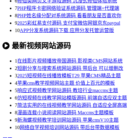
6
修仙类网页文字游戏源码 沉浸式修仙体验系统
7
PHP程序卡密网络验证系统源码 管理端+代理端
8
PHP姓名缘分配对系统源码 看看朋友是否喜欢你
9
2025彩虹易支付源码 支付宝微信网银京东paypal
10
APP分发系统源码下载 应用分发托管运营版
最新视频网站源码
1
在线影片视频播放帝国源码 影视类CMS网站系统
2
短剧分享与搜索系统网站源码 带后台 可以增删改
3
2025短视频在线播放模板T29 苹果CMS精品主题
4
苹果cms教学视频网站主题 价值上百元的模板
5
响应式视频教学网站源码 教培行业maccms主题
6
仿短视频在线教学网站模版源码 前端自适应双主题
7
简洁实用的在线视频教学网站源码 自适应全屏高端
8
漫画连载小说阅读网站源码 Maccms主题模板
9
新海螺视频教学培训网站源码 苹果cmsV10主题
10
网络自学视频培训网站源码 带后台带数据模板