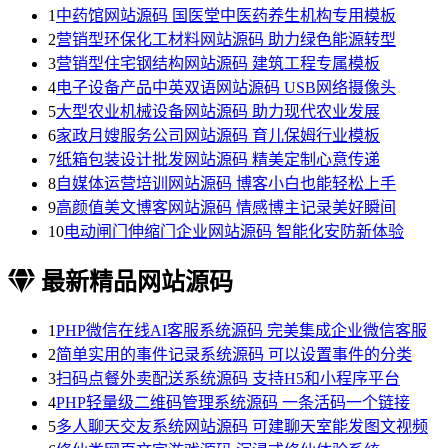
1
中药馆网站源码 国医堂中医药养生机构专用模板
2
营销型环保化工材料网站源码 助力绿色能源转型
3
营销型住宅钢结构网站源码 建筑工程专属模板
4
电子设备产品中英双语网站源码 USB网络摄像头
5
大型农业机械设备网站源码 助力现代农业发展
6
家政月嫂服务公司网站源码 育儿保姆行业模板
7
纸箱包装设计批发网站源码 精美定制心意传递
8
自媒体运营培训网站源码 博客小白也能轻松上手
9
高颜值美文博客网站源码 情感博主记录美好瞬间
10
电动闸门伸缩门企业网站源码 智能化安防新体验
最新精品网站源码
1
PHP微信在线AI客服系统源码 完美集成企业微信客服
2
简单实用的事件记录系统源码 可以设置事件的分类
3
扫码点餐外卖配送系统源码 支持H5和小程序平台
4
PHP轻量级二维码管理系统源码 一条活码一个链接
5
多人聊天交友系统网站源码 可建聊天室能发图文视频