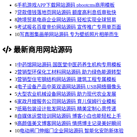
6
手机游戏APP下载网站源码 pbootcms商用模板
7
贷款借钱落地页网站源码 额度高利息低审批快
8
跨境贸易电商企业网站源码 轻松实现全球贸易
9
考试报名百度竞价网站源码 宣传推广专用单页面
10
写真图集画册网站源码 专为壁纸照片相册而生
最新商用网站源码
1
中药馆网站源码 国医堂中医药养生机构专用模板
2
营销型环保化工材料网站源码 助力绿色能源转型
3
营销型住宅钢结构网站源码 建筑工程专属模板
4
电子设备产品中英双语网站源码 USB网络摄像头
5
大型农业机械设备网站源码 助力现代农业发展
6
家政月嫂服务公司网站源码 育儿保姆行业模板
7
纸箱包装设计批发网站源码 精美定制心意传递
8
自媒体运营培训网站源码 博客小白也能轻松上手
9
高颜值美文博客网站源码 情感博主记录美好瞬间
10
电动闸门伸缩门企业网站源码 智能化安防新体验