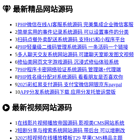
最新精品网站源码
1
PHP微信在线AI客服系统源码 完美集成企业微信客服
2
简单实用的事件记录系统源码 可以设置事件的分类
3
扫码点餐外卖配送系统源码 支持H5和小程序平台
4
PHP轻量级二维码管理系统源码 一条活码一个链接
5
多人聊天交友系统网站源码 可建聊天室能发图文视频
6
修仙类网页文字游戏源码 沉浸式修仙体验系统
7
PHP程序卡密网络验证系统源码 管理端+代理端
8
PHP姓名缘分配对系统源码 看看朋友是否喜欢你
9
2025彩虹易支付源码 支付宝微信网银京东paypal
10
APP分发系统源码下载 应用分发托管运营版
最新视频网站源码
1
在线影片视频播放帝国源码 影视类CMS网站系统
2
短剧分享与搜索系统网站源码 带后台 可以增删改
3
2025短视频在线播放模板T29 苹果CMS精品主题