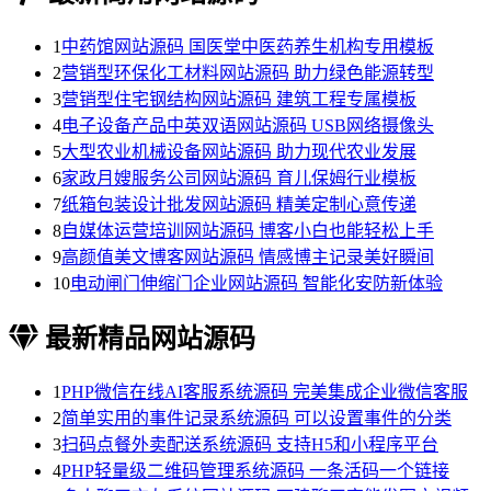
1
中药馆网站源码 国医堂中医药养生机构专用模板
2
营销型环保化工材料网站源码 助力绿色能源转型
3
营销型住宅钢结构网站源码 建筑工程专属模板
4
电子设备产品中英双语网站源码 USB网络摄像头
5
大型农业机械设备网站源码 助力现代农业发展
6
家政月嫂服务公司网站源码 育儿保姆行业模板
7
纸箱包装设计批发网站源码 精美定制心意传递
8
自媒体运营培训网站源码 博客小白也能轻松上手
9
高颜值美文博客网站源码 情感博主记录美好瞬间
10
电动闸门伸缩门企业网站源码 智能化安防新体验
最新精品网站源码
1
PHP微信在线AI客服系统源码 完美集成企业微信客服
2
简单实用的事件记录系统源码 可以设置事件的分类
3
扫码点餐外卖配送系统源码 支持H5和小程序平台
4
PHP轻量级二维码管理系统源码 一条活码一个链接