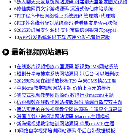
5
多人聊天交友系统网站源码 可建聊天室能发图文视频
6
修仙类网页文字游戏源码 沉浸式修仙体验系统
7
PHP程序卡密网络验证系统源码 管理端+代理端
8
PHP姓名缘分配对系统源码 看看朋友是否喜欢你
9
2025彩虹易支付源码 支付宝微信网银京东paypal
10
APP分发系统源码下载 应用分发托管运营版
最新视频网站源码
1
在线影片视频播放帝国源码 影视类CMS网站系统
2
短剧分享与搜索系统网站源码 带后台 可以增删改
3
2025短视频在线播放模板T29 苹果CMS精品主题
4
苹果cms教学视频网站主题 价值上百元的模板
5
响应式视频教学网站源码 教培行业maccms主题
6
仿短视频在线教学网站模版源码 前端自适应双主题
7
简洁实用的在线视频教学网站源码 自适应全屏高端
8
漫画连载小说阅读网站源码 Maccms主题模板
9
新海螺视频教学培训网站源码 苹果cmsV10主题
10
网络自学视频培训网站源码 带后台带数据模板