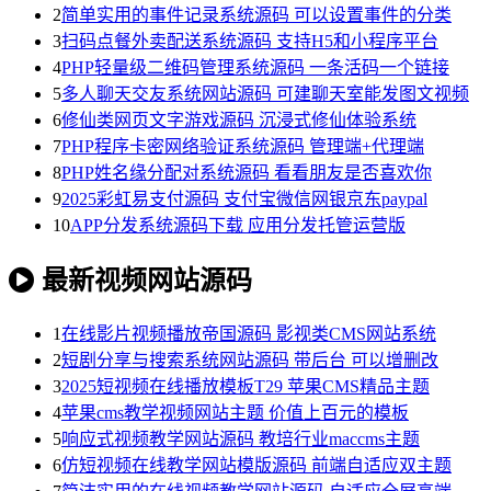
2
简单实用的事件记录系统源码 可以设置事件的分类
3
扫码点餐外卖配送系统源码 支持H5和小程序平台
4
PHP轻量级二维码管理系统源码 一条活码一个链接
5
多人聊天交友系统网站源码 可建聊天室能发图文视频
6
修仙类网页文字游戏源码 沉浸式修仙体验系统
7
PHP程序卡密网络验证系统源码 管理端+代理端
8
PHP姓名缘分配对系统源码 看看朋友是否喜欢你
9
2025彩虹易支付源码 支付宝微信网银京东paypal
10
APP分发系统源码下载 应用分发托管运营版
最新视频网站源码
1
在线影片视频播放帝国源码 影视类CMS网站系统
2
短剧分享与搜索系统网站源码 带后台 可以增删改
3
2025短视频在线播放模板T29 苹果CMS精品主题
4
苹果cms教学视频网站主题 价值上百元的模板
5
响应式视频教学网站源码 教培行业maccms主题
6
仿短视频在线教学网站模版源码 前端自适应双主题