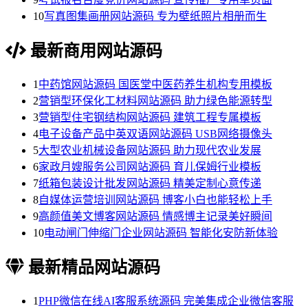
10
写真图集画册网站源码 专为壁纸照片相册而生
最新商用网站源码
1
中药馆网站源码 国医堂中医药养生机构专用模板
2
营销型环保化工材料网站源码 助力绿色能源转型
3
营销型住宅钢结构网站源码 建筑工程专属模板
4
电子设备产品中英双语网站源码 USB网络摄像头
5
大型农业机械设备网站源码 助力现代农业发展
6
家政月嫂服务公司网站源码 育儿保姆行业模板
7
纸箱包装设计批发网站源码 精美定制心意传递
8
自媒体运营培训网站源码 博客小白也能轻松上手
9
高颜值美文博客网站源码 情感博主记录美好瞬间
10
电动闸门伸缩门企业网站源码 智能化安防新体验
最新精品网站源码
1
PHP微信在线AI客服系统源码 完美集成企业微信客服