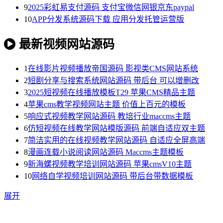
9
2025彩虹易支付源码 支付宝微信网银京东paypal
10
APP分发系统源码下载 应用分发托管运营版
最新视频网站源码
1
在线影片视频播放帝国源码 影视类CMS网站系统
2
短剧分享与搜索系统网站源码 带后台 可以增删改
3
2025短视频在线播放模板T29 苹果CMS精品主题
4
苹果cms教学视频网站主题 价值上百元的模板
5
响应式视频教学网站源码 教培行业maccms主题
6
仿短视频在线教学网站模版源码 前端自适应双主题
7
简洁实用的在线视频教学网站源码 自适应全屏高端
8
漫画连载小说阅读网站源码 Maccms主题模板
9
新海螺视频教学培训网站源码 苹果cmsV10主题
10
网络自学视频培训网站源码 带后台带数据模板
展开