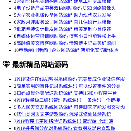
3
营销型住宅钢结构网站源码 建筑工程专属模板
4
电子设备产品中英双语网站源码 USB网络摄像头
5
大型农业机械设备网站源码 助力现代农业发展
6
家政月嫂服务公司网站源码 育儿保姆行业模板
7
纸箱包装设计批发网站源码 精美定制心意传递
8
自媒体运营培训网站源码 博客小白也能轻松上手
9
高颜值美文博客网站源码 情感博主记录美好瞬间
10
电动闸门伸缩门企业网站源码 智能化安防新体验
最新精品网站源码
1
PHP微信在线AI客服系统源码 完美集成企业微信客服
2
简单实用的事件记录系统源码 可以设置事件的分类
3
扫码点餐外卖配送系统源码 支持H5和小程序平台
4
PHP轻量级二维码管理系统源码 一条活码一个链接
5
多人聊天交友系统网站源码 可建聊天室能发图文视频
6
修仙类网页文字游戏源码 沉浸式修仙体验系统
7
PHP程序卡密网络验证系统源码 管理端+代理端
8
PHP姓名缘分配对系统源码 看看朋友是否喜欢你