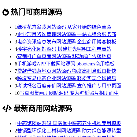
热门可商用源码
1
绿植花卉盆栽网站源码 从家开始的绿色革命
2
企业项目咨询管理网站源码 一站式综合服务商
3
电商资讯信息发布网站源码 企业商用博客模板
4
楼宇亮化网站源码 搭建灯光照明工程电商站
5
营销推广单页面网站源码 移动端广告落地页
6
手机游戏APP下载网站源码 pbootcms商用模板
7
贷款借钱落地页网站源码 额度高利息低审批快
8
跨境贸易电商企业网站源码 轻松实现全球贸易
9
考试报名百度竞价网站源码 宣传推广专用单页面
10
写真图集画册网站源码 专为壁纸照片相册而生
最新商用网站源码
1
中药馆网站源码 国医堂中医药养生机构专用模板
2
营销型环保化工材料网站源码 助力绿色能源转型