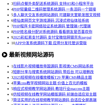
3
扫码点餐外卖配送系统源码 支持H5和小程序平台
4
PHP轻量级二维码管理系统源码 一条活码一个链接
5
多人聊天交友系统网站源码 可建聊天室能发图文视频
6
修仙类网页文字游戏源码 沉浸式修仙体验系统
7
PHP程序卡密网络验证系统源码 管理端+代理端
8
PHP姓名缘分配对系统源码 看看朋友是否喜欢你
9
2025彩虹易支付源码 支付宝微信网银京东paypal
10
APP分发系统源码下载 应用分发托管运营版
最新视频网站源码
1
在线影片视频播放帝国源码 影视类CMS网站系统
2
短剧分享与搜索系统网站源码 带后台 可以增删改
3
2025短视频在线播放模板T29 苹果CMS精品主题
4
苹果cms教学视频网站主题 价值上百元的模板
5
响应式视频教学网站源码 教培行业maccms主题
6
仿短视频在线教学网站模版源码 前端自适应双主题
7
简洁实用的在线视频教学网站源码 自适应全屏高端