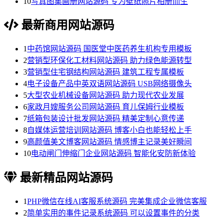
10
写真图集画册网站源码 专为壁纸照片相册而生
最新商用网站源码
1
中药馆网站源码 国医堂中医药养生机构专用模板
2
营销型环保化工材料网站源码 助力绿色能源转型
3
营销型住宅钢结构网站源码 建筑工程专属模板
4
电子设备产品中英双语网站源码 USB网络摄像头
5
大型农业机械设备网站源码 助力现代农业发展
6
家政月嫂服务公司网站源码 育儿保姆行业模板
7
纸箱包装设计批发网站源码 精美定制心意传递
8
自媒体运营培训网站源码 博客小白也能轻松上手
9
高颜值美文博客网站源码 情感博主记录美好瞬间
10
电动闸门伸缩门企业网站源码 智能化安防新体验
最新精品网站源码
1
PHP微信在线AI客服系统源码 完美集成企业微信客服
2
简单实用的事件记录系统源码 可以设置事件的分类