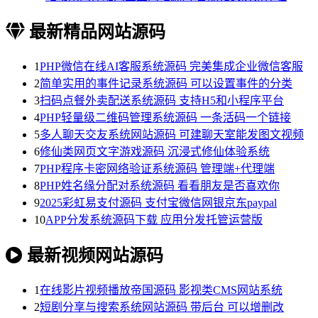
最新精品网站源码
1
PHP微信在线AI客服系统源码 完美集成企业微信客服
2
简单实用的事件记录系统源码 可以设置事件的分类
3
扫码点餐外卖配送系统源码 支持H5和小程序平台
4
PHP轻量级二维码管理系统源码 一条活码一个链接
5
多人聊天交友系统网站源码 可建聊天室能发图文视频
6
修仙类网页文字游戏源码 沉浸式修仙体验系统
7
PHP程序卡密网络验证系统源码 管理端+代理端
8
PHP姓名缘分配对系统源码 看看朋友是否喜欢你
9
2025彩虹易支付源码 支付宝微信网银京东paypal
10
APP分发系统源码下载 应用分发托管运营版
最新视频网站源码
1
在线影片视频播放帝国源码 影视类CMS网站系统
2
短剧分享与搜索系统网站源码 带后台 可以增删改