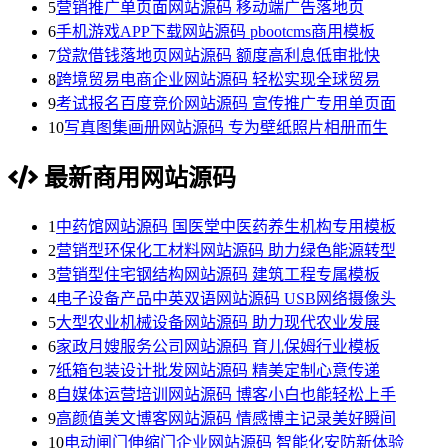
5
营销推广单页面网站源码 移动端广告落地页
6
手机游戏APP下载网站源码 pbootcms商用模板
7
贷款借钱落地页网站源码 额度高利息低审批快
8
跨境贸易电商企业网站源码 轻松实现全球贸易
9
考试报名百度竞价网站源码 宣传推广专用单页面
10
写真图集画册网站源码 专为壁纸照片相册而生
最新商用网站源码
1
中药馆网站源码 国医堂中医药养生机构专用模板
2
营销型环保化工材料网站源码 助力绿色能源转型
3
营销型住宅钢结构网站源码 建筑工程专属模板
4
电子设备产品中英双语网站源码 USB网络摄像头
5
大型农业机械设备网站源码 助力现代农业发展
6
家政月嫂服务公司网站源码 育儿保姆行业模板
7
纸箱包装设计批发网站源码 精美定制心意传递
8
自媒体运营培训网站源码 博客小白也能轻松上手
9
高颜值美文博客网站源码 情感博主记录美好瞬间
10
电动闸门伸缩门企业网站源码 智能化安防新体验