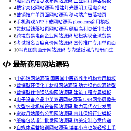
3
电商资讯信息发布网站源码 企业商用博客模板
4
楼宇亮化网站源码 搭建灯光照明工程电商站
5
营销推广单页面网站源码 移动端广告落地页
6
手机游戏APP下载网站源码 pbootcms商用模板
7
贷款借钱落地页网站源码 额度高利息低审批快
8
跨境贸易电商企业网站源码 轻松实现全球贸易
9
考试报名百度竞价网站源码 宣传推广专用单页面
10
写真图集画册网站源码 专为壁纸照片相册而生
最新商用网站源码
1
中药馆网站源码 国医堂中医药养生机构专用模板
2
营销型环保化工材料网站源码 助力绿色能源转型
3
营销型住宅钢结构网站源码 建筑工程专属模板
4
电子设备产品中英双语网站源码 USB网络摄像头
5
大型农业机械设备网站源码 助力现代农业发展
6
家政月嫂服务公司网站源码 育儿保姆行业模板
7
纸箱包装设计批发网站源码 精美定制心意传递
8
自媒体运营培训网站源码 博客小白也能轻松上手