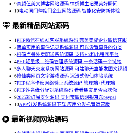
9
高颜值美文博客网站源码 情感博主记录美好瞬间
10
电动闸门伸缩门企业网站源码 智能化安防新体验
最新精品网站源码
1
PHP微信在线AI客服系统源码 完美集成企业微信客服
2
简单实用的事件记录系统源码 可以设置事件的分类
3
扫码点餐外卖配送系统源码 支持H5和小程序平台
4
PHP轻量级二维码管理系统源码 一条活码一个链接
5
多人聊天交友系统网站源码 可建聊天室能发图文视频
6
修仙类网页文字游戏源码 沉浸式修仙体验系统
7
PHP程序卡密网络验证系统源码 管理端+代理端
8
PHP姓名缘分配对系统源码 看看朋友是否喜欢你
9
2025彩虹易支付源码 支付宝微信网银京东paypal
10
APP分发系统源码下载 应用分发托管运营版
最新视频网站源码