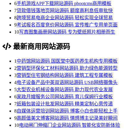
6
手机游戏APP下载网站源码 pbootcms商用模板
7
贷款借钱落地页网站源码 额度高利息低审批快
8
跨境贸易电商企业网站源码 轻松实现全球贸易
9
考试报名百度竞价网站源码 宣传推广专用单页面
10
写真图集画册网站源码 专为壁纸照片相册而生
最新商用网站源码
1
中药馆网站源码 国医堂中医药养生机构专用模板
2
营销型环保化工材料网站源码 助力绿色能源转型
3
营销型住宅钢结构网站源码 建筑工程专属模板
4
电子设备产品中英双语网站源码 USB网络摄像头
5
大型农业机械设备网站源码 助力现代农业发展
6
家政月嫂服务公司网站源码 育儿保姆行业模板
7
纸箱包装设计批发网站源码 精美定制心意传递
8
自媒体运营培训网站源码 博客小白也能轻松上手
9
高颜值美文博客网站源码 情感博主记录美好瞬间
10
电动闸门伸缩门企业网站源码 智能化安防新体验