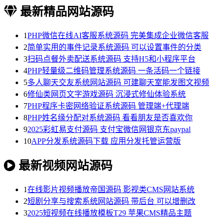
最新精品网站源码
1
PHP微信在线AI客服系统源码 完美集成企业微信客服
2
简单实用的事件记录系统源码 可以设置事件的分类
3
扫码点餐外卖配送系统源码 支持H5和小程序平台
4
PHP轻量级二维码管理系统源码 一条活码一个链接
5
多人聊天交友系统网站源码 可建聊天室能发图文视频
6
修仙类网页文字游戏源码 沉浸式修仙体验系统
7
PHP程序卡密网络验证系统源码 管理端+代理端
8
PHP姓名缘分配对系统源码 看看朋友是否喜欢你
9
2025彩虹易支付源码 支付宝微信网银京东paypal
10
APP分发系统源码下载 应用分发托管运营版
最新视频网站源码
1
在线影片视频播放帝国源码 影视类CMS网站系统
2
短剧分享与搜索系统网站源码 带后台 可以增删改
3
2025短视频在线播放模板T29 苹果CMS精品主题