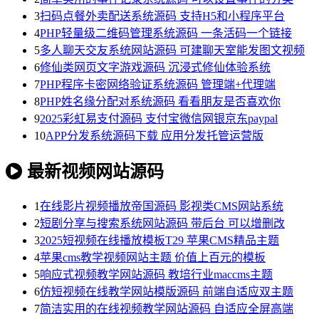
3
扫码点餐外卖配送系统源码 支持H5和小程序平台
4
PHP轻量级二维码管理系统源码 一条活码一个链接
5
多人聊天交友系统网站源码 可建聊天室能发图文视频
6
修仙类网页文字游戏源码 沉浸式修仙体验系统
7
PHP程序卡密网络验证系统源码 管理端+代理端
8
PHP姓名缘分配对系统源码 看看朋友是否喜欢你
9
2025彩虹易支付源码 支付宝微信网银京东paypal
10
APP分发系统源码下载 应用分发托管运营版
最新视频网站源码
1
在线影片视频播放帝国源码 影视类CMS网站系统
2
短剧分享与搜索系统网站源码 带后台 可以增删改
3
2025短视频在线播放模板T29 苹果CMS精品主题
4
苹果cms教学视频网站主题 价值上百元的模板
5
响应式视频教学网站源码 教培行业maccms主题
6
仿短视频在线教学网站模版源码 前端自适应双主题
7
简洁实用的在线视频教学网站源码 自适应全屏高端