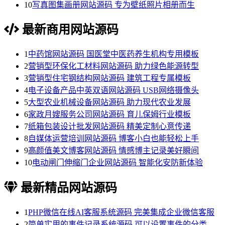
10
写真图集画册网站源码 专为壁纸照片相册而生
最新商用网站源码
1
中药馆网站源码 国医堂中医药养生机构专用模板
2
营销型环保化工材料网站源码 助力绿色能源转型
3
营销型住宅钢结构网站源码 建筑工程专属模板
4
电子设备产品中英双语网站源码 USB网络摄像头
5
大型农业机械设备网站源码 助力现代农业发展
6
家政月嫂服务公司网站源码 育儿保姆行业模板
7
纸箱包装设计批发网站源码 精美定制心意传递
8
自媒体运营培训网站源码 博客小白也能轻松上手
9
高颜值美文博客网站源码 情感博主记录美好瞬间
10
电动闸门伸缩门企业网站源码 智能化安防新体验
最新精品网站源码
1
PHP微信在线AI客服系统源码 完美集成企业微信客服
2
简单实用的事件记录系统源码 可以设置事件的分类