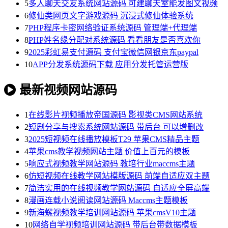
5
多人聊天交友系统网站源码 可建聊天室能发图文视频
6
修仙类网页文字游戏源码 沉浸式修仙体验系统
7
PHP程序卡密网络验证系统源码 管理端+代理端
8
PHP姓名缘分配对系统源码 看看朋友是否喜欢你
9
2025彩虹易支付源码 支付宝微信网银京东paypal
10
APP分发系统源码下载 应用分发托管运营版
最新视频网站源码
1
在线影片视频播放帝国源码 影视类CMS网站系统
2
短剧分享与搜索系统网站源码 带后台 可以增删改
3
2025短视频在线播放模板T29 苹果CMS精品主题
4
苹果cms教学视频网站主题 价值上百元的模板
5
响应式视频教学网站源码 教培行业maccms主题
6
仿短视频在线教学网站模版源码 前端自适应双主题
7
简洁实用的在线视频教学网站源码 自适应全屏高端
8
漫画连载小说阅读网站源码 Maccms主题模板
9
新海螺视频教学培训网站源码 苹果cmsV10主题
10
网络自学视频培训网站源码 带后台带数据模板