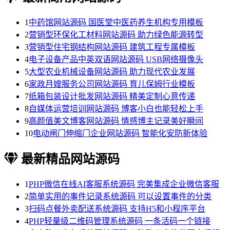
1
中药馆网站源码 国医堂中医药养生机构专用模板
2
营销型环保化工材料网站源码 助力绿色能源转型
3
营销型住宅钢结构网站源码 建筑工程专属模板
4
电子设备产品中英双语网站源码 USB网络摄像头
5
大型农业机械设备网站源码 助力现代农业发展
6
家政月嫂服务公司网站源码 育儿保姆行业模板
7
纸箱包装设计批发网站源码 精美定制心意传递
8
自媒体运营培训网站源码 博客小白也能轻松上手
9
高颜值美文博客网站源码 情感博主记录美好瞬间
10
电动闸门伸缩门企业网站源码 智能化安防新体验
最新精品网站源码
1
PHP微信在线AI客服系统源码 完美集成企业微信客服
2
简单实用的事件记录系统源码 可以设置事件的分类
3
扫码点餐外卖配送系统源码 支持H5和小程序平台
4
PHP轻量级二维码管理系统源码 一条活码一个链接