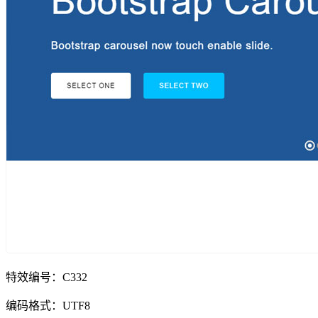
特效编号：C332
编码格式：UTF8