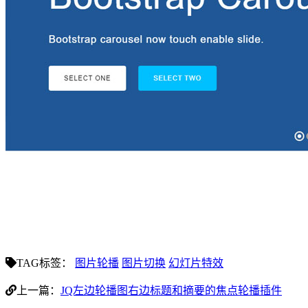
TAG标签：
图片轮播
图片切换
幻灯片特效
上一篇：
JQ左边轮播图右边标题和摘要的焦点轮播插件