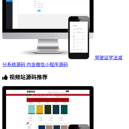
驾驶证学法减
分系统源码 内含微信小程序源码
视频站源码推荐