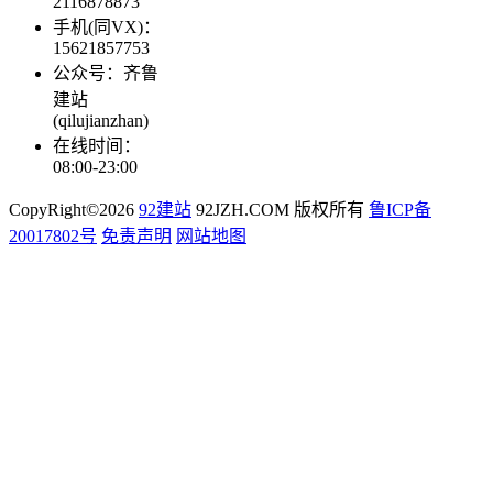
2116878873
手机(同VX)：
15621857753
公众号：齐鲁
建站
(qilujianzhan)
在线时间：
08:00-23:00
CopyRight©2026
92建站
92JZH.COM 版权所有
鲁ICP备
20017802号
免责声明
网站地图