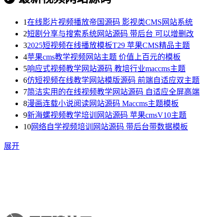
1
在线影片视频播放帝国源码 影视类CMS网站系统
2
短剧分享与搜索系统网站源码 带后台 可以增删改
3
2025短视频在线播放模板T29 苹果CMS精品主题
4
苹果cms教学视频网站主题 价值上百元的模板
5
响应式视频教学网站源码 教培行业maccms主题
6
仿短视频在线教学网站模版源码 前端自适应双主题
7
简洁实用的在线视频教学网站源码 自适应全屏高端
8
漫画连载小说阅读网站源码 Maccms主题模板
9
新海螺视频教学培训网站源码 苹果cmsV10主题
10
网络自学视频培训网站源码 带后台带数据模板
展开