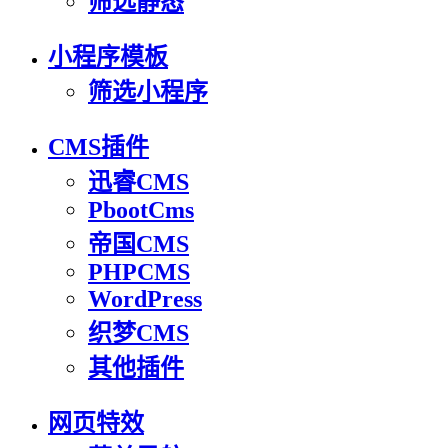
筛选静态
小程序模板
筛选小程序
CMS插件
迅睿CMS
PbootCms
帝国CMS
PHPCMS
WordPress
织梦CMS
其他插件
网页特效