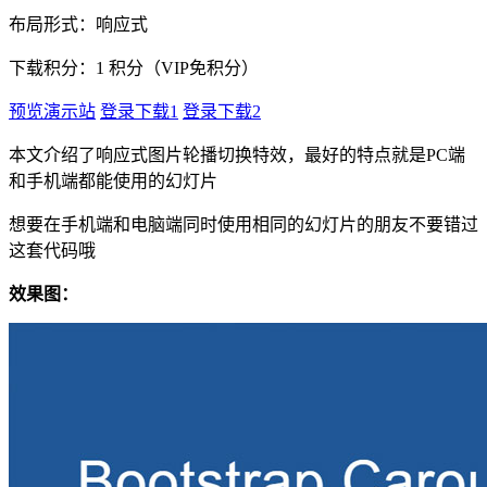
布局形式：响应式
下载积分：
1
积分（VIP免积分）
预览演示站
登录下载1
登录下载2
本文介绍了响应式图片轮播切换特效，最好的特点就是PC端
和手机端都能使用的幻灯片
想要在手机端和电脑端同时使用相同的幻灯片的朋友不要错过
这套代码哦
效果图：