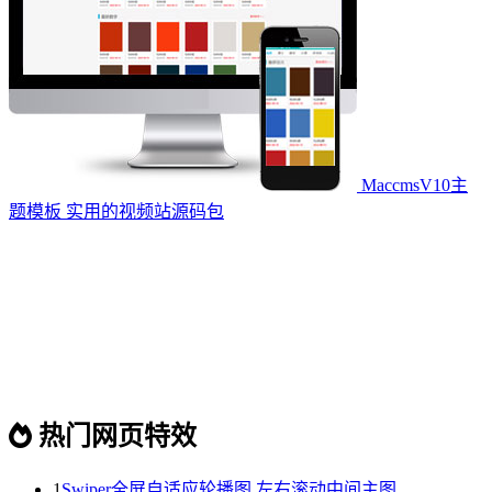
MaccmsV10主
题模板 实用的视频站源码包
热门网页特效
1
Swiper全屏自适应轮播图 左右滚动中间主图