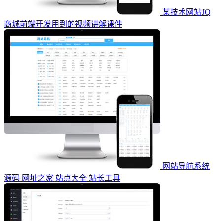
某技术网站JQ
商城前端开发用到的视频讲解课件
网站导航系统
源码 网址之家 站点大全 站长工具