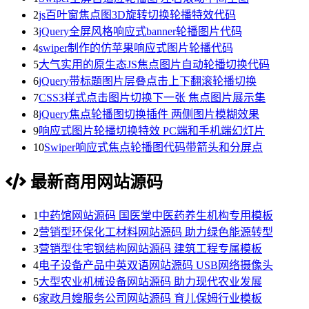
2
js百叶窗焦点图3D旋转切换轮播特效代码
3
jQuery全屏风格响应式banner轮播图片代码
4
swiper制作的仿苹果响应式图片轮播代码
5
大气实用的原生态JS焦点图片自动轮播切换代码
6
jQuery带标题图片层叠点击上下翻滚轮播切换
7
CSS3样式点击图片切换下一张 焦点图片展示集
8
jQuery焦点轮播图切换插件 两侧图片模糊效果
9
响应式图片轮播切换特效 PC端和手机端幻灯片
10
Swiper响应式焦点轮播图代码带箭头和分屏点
最新商用网站源码
1
中药馆网站源码 国医堂中医药养生机构专用模板
2
营销型环保化工材料网站源码 助力绿色能源转型
3
营销型住宅钢结构网站源码 建筑工程专属模板
4
电子设备产品中英双语网站源码 USB网络摄像头
5
大型农业机械设备网站源码 助力现代农业发展
6
家政月嫂服务公司网站源码 育儿保姆行业模板