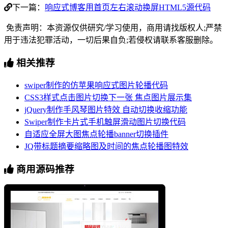
下一篇：
响应式博客用首页左右滚动换屏HTML5源代码
免责声明：本资源仅供研究/学习使用，商用请找版权人;严禁
用于违法犯罪活动，一切后果自负;若侵权请联系客服删除。
相关推荐
swiper制作的仿苹果响应式图片轮播代码
CSS3样式点击图片切换下一张 焦点图片展示集
jQuery制作手风琴图片特效 自动切换收缩功能
Swiper制作卡片式手机触屏滑动图片切换代码
自适应全屏大图焦点轮播banner切换插件
JQ带标题摘要缩略图及时间的焦点轮播图特效
商用源码推荐