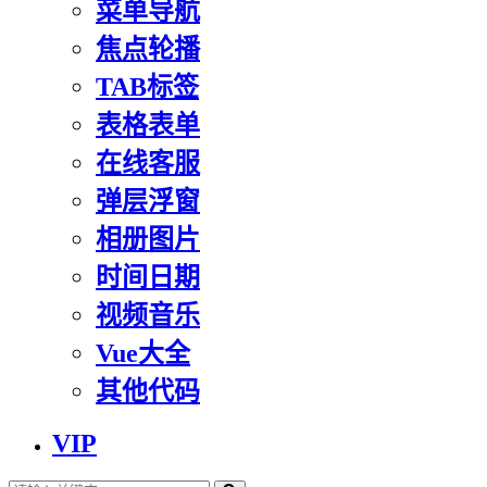
菜单导航
焦点轮播
TAB标签
表格表单
在线客服
弹层浮窗
相册图片
时间日期
视频音乐
Vue大全
其他代码
VIP