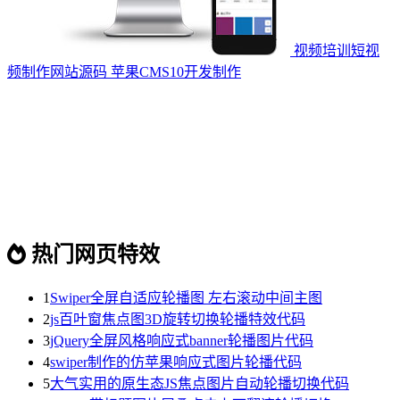
视频培训短视
频制作网站源码 苹果CMS10开发制作
热门网页特效
1
Swiper全屏自适应轮播图 左右滚动中间主图
2
js百叶窗焦点图3D旋转切换轮播特效代码
3
jQuery全屏风格响应式banner轮播图片代码
4
swiper制作的仿苹果响应式图片轮播代码
5
大气实用的原生态JS焦点图片自动轮播切换代码