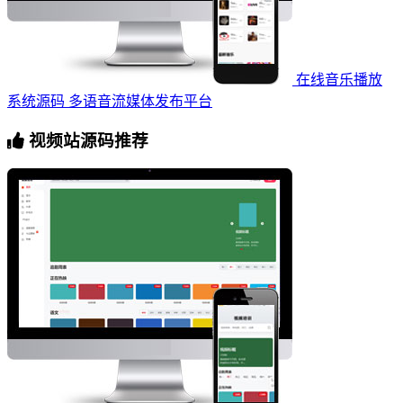
在线音乐播放
系统源码 多语音流媒体发布平台
视频站源码推荐