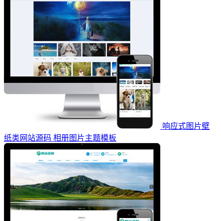
响应式图片壁
纸类网站源码 相册图片主题模板