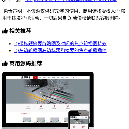
免责声明：本资源仅供研究/学习使用，商用请找版权人;严禁
用于违法犯罪活动，一切后果自负;若侵权请联系客服删除。
相关推荐
JQ带标题摘要缩略图及时间的焦点轮播图特效
JQ左边轮播图右边标题和摘要的焦点轮播插件
商用源码推荐