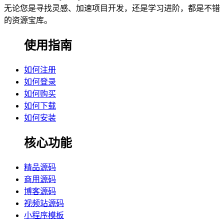
无论您是寻找灵感、加速项目开发，还是学习进阶，都是不错
的资源宝库。
使用指南
如何注册
如何登录
如何购买
如何下载
如何安装
核心功能
精品源码
商用源码
博客源码
视频站源码
小程序模板