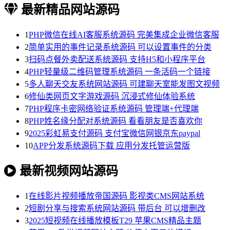
最新精品网站源码
1
PHP微信在线AI客服系统源码 完美集成企业微信客服
2
简单实用的事件记录系统源码 可以设置事件的分类
3
扫码点餐外卖配送系统源码 支持H5和小程序平台
4
PHP轻量级二维码管理系统源码 一条活码一个链接
5
多人聊天交友系统网站源码 可建聊天室能发图文视频
6
修仙类网页文字游戏源码 沉浸式修仙体验系统
7
PHP程序卡密网络验证系统源码 管理端+代理端
8
PHP姓名缘分配对系统源码 看看朋友是否喜欢你
9
2025彩虹易支付源码 支付宝微信网银京东paypal
10
APP分发系统源码下载 应用分发托管运营版
最新视频网站源码
1
在线影片视频播放帝国源码 影视类CMS网站系统
2
短剧分享与搜索系统网站源码 带后台 可以增删改
3
2025短视频在线播放模板T29 苹果CMS精品主题