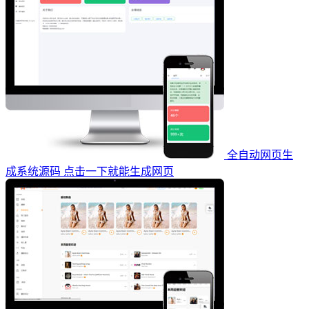
全自动网页生
成系统源码 点击一下就能生成网页