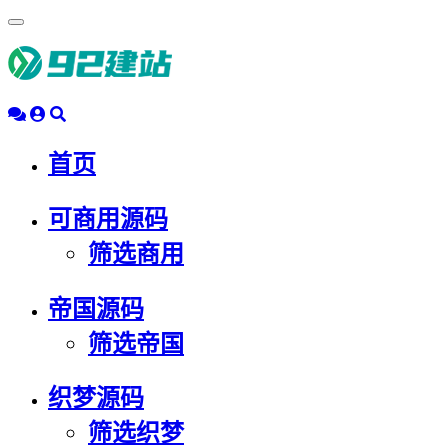
浮
动
导
航
首页
可商用源码
筛选商用
帝国源码
筛选帝国
织梦源码
筛选织梦