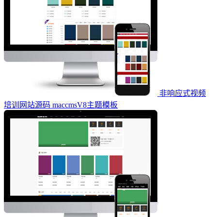
非响应式视频
培训网站源码 maccmsV8主题模板