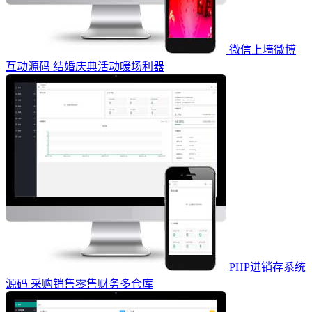
微信上墙微博
互动源码 结婚庆典活动暖场利器
PHP进销存系统
源码 采购销售零售财务多仓库