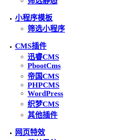
筛选静态
小程序模板
筛选小程序
CMS插件
迅睿CMS
PbootCms
帝国CMS
PHPCMS
WordPress
织梦CMS
其他插件
网页特效