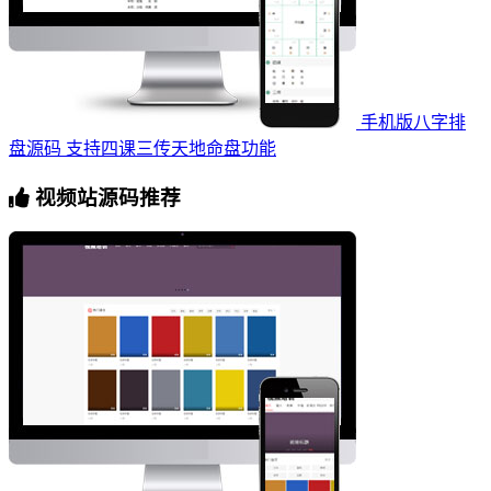
手机版八字排
盘源码 支持四课三传天地命盘功能
视频站源码推荐