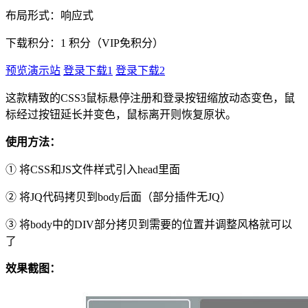
布局形式：响应式
下载积分：
1
积分（VIP免积分）
预览演示站
登录下载1
登录下载2
这款精致的CSS3鼠标悬停注册和登录按钮缩放动态变色，鼠
标经过按钮延长并变色，鼠标离开则恢复原状。
使用方法：
① 将CSS和JS文件样式引入head里面
② 将JQ代码拷贝到body后面（部分插件无JQ）
③ 将body中的DIV部分拷贝到需要的位置并调整风格就可以
了
效果截图：