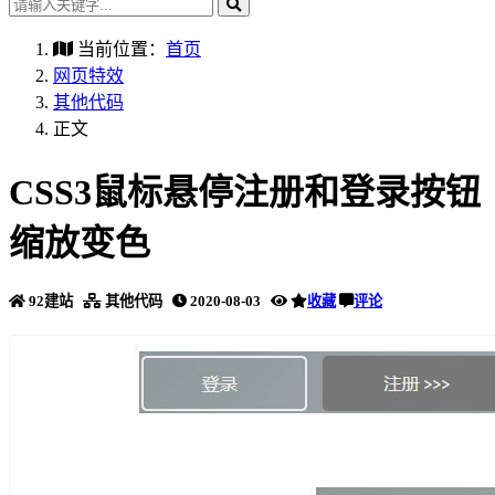
当前位置：
首页
网页特效
其他代码
正文
CSS3鼠标悬停注册和登录按钮
缩放变色
92建站
其他代码
2020-08-03
收藏
评论