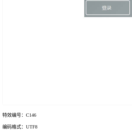
特效编号：C146
编码格式：UTF8