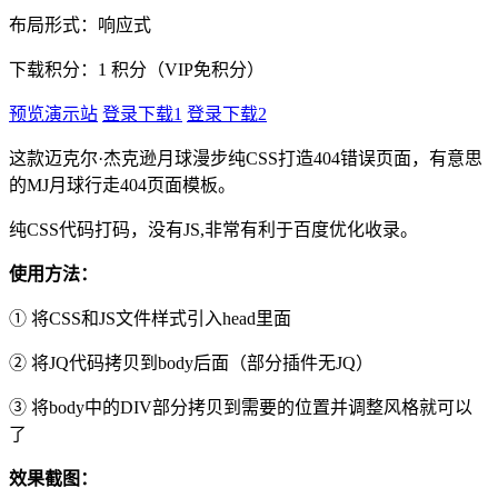
布局形式：响应式
下载积分：
1
积分（VIP免积分）
预览演示站
登录下载1
登录下载2
这款迈克尔·杰克逊月球漫步纯CSS打造404错误页面，有意思
的MJ月球行走404页面模板。
纯CSS代码打码，没有JS,非常有利于百度优化收录。
使用方法：
① 将CSS和JS文件样式引入head里面
② 将JQ代码拷贝到body后面（部分插件无JQ）
③ 将body中的DIV部分拷贝到需要的位置并调整风格就可以
了
效果截图：