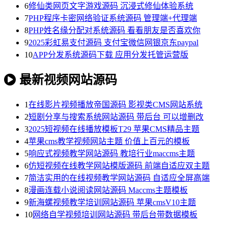
6
修仙类网页文字游戏源码 沉浸式修仙体验系统
7
PHP程序卡密网络验证系统源码 管理端+代理端
8
PHP姓名缘分配对系统源码 看看朋友是否喜欢你
9
2025彩虹易支付源码 支付宝微信网银京东paypal
10
APP分发系统源码下载 应用分发托管运营版
最新视频网站源码
1
在线影片视频播放帝国源码 影视类CMS网站系统
2
短剧分享与搜索系统网站源码 带后台 可以增删改
3
2025短视频在线播放模板T29 苹果CMS精品主题
4
苹果cms教学视频网站主题 价值上百元的模板
5
响应式视频教学网站源码 教培行业maccms主题
6
仿短视频在线教学网站模版源码 前端自适应双主题
7
简洁实用的在线视频教学网站源码 自适应全屏高端
8
漫画连载小说阅读网站源码 Maccms主题模板
9
新海螺视频教学培训网站源码 苹果cmsV10主题
10
网络自学视频培训网站源码 带后台带数据模板