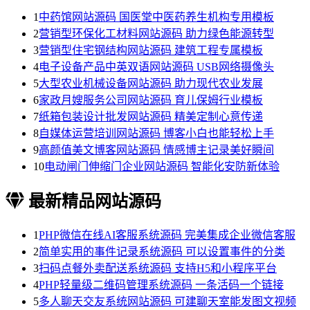
1
中药馆网站源码 国医堂中医药养生机构专用模板
2
营销型环保化工材料网站源码 助力绿色能源转型
3
营销型住宅钢结构网站源码 建筑工程专属模板
4
电子设备产品中英双语网站源码 USB网络摄像头
5
大型农业机械设备网站源码 助力现代农业发展
6
家政月嫂服务公司网站源码 育儿保姆行业模板
7
纸箱包装设计批发网站源码 精美定制心意传递
8
自媒体运营培训网站源码 博客小白也能轻松上手
9
高颜值美文博客网站源码 情感博主记录美好瞬间
10
电动闸门伸缩门企业网站源码 智能化安防新体验
最新精品网站源码
1
PHP微信在线AI客服系统源码 完美集成企业微信客服
2
简单实用的事件记录系统源码 可以设置事件的分类
3
扫码点餐外卖配送系统源码 支持H5和小程序平台
4
PHP轻量级二维码管理系统源码 一条活码一个链接
5
多人聊天交友系统网站源码 可建聊天室能发图文视频