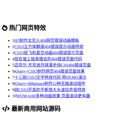
热门网页特效
1
H5制作太空人404网页错误动画模板
2
CSS3立方体翻滚404错误提示动画特效
3
CSS3纸飞机星空动画404错误提示页面
4
挂在墙上摇来摆去的404错误页面代码
5
迈克尔·杰克逊月球漫步纯CSS404错误页面
6
jQuery+CSS3制作网页404错误页面效果
7
十三款CSS3文字特效代码 带DEMO演示
8
jQuery+liMarquee制作12种无缝滚动插件
9
纯CSS3开发的不断放大水波纹声音特效
10
WOW.js:60多种动画效果 页面滚动更有趣
最新商用网站源码