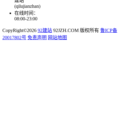
建站
(qilujianzhan)
在线时间：
08:00-23:00
CopyRight©2026
92建站
92JZH.COM 版权所有
鲁ICP备
20017802号
免责声明
网站地图