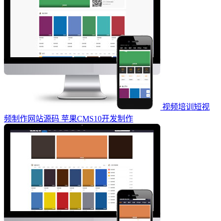
视频培训短视
频制作网站源码 苹果CMS10开发制作