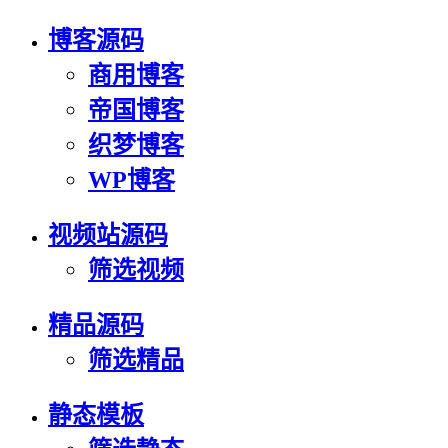
博客源码
商用博客
帝国博客
织梦博客
WP博客
视频站源码
筛选视频
精品源码
筛选精品
静态模板