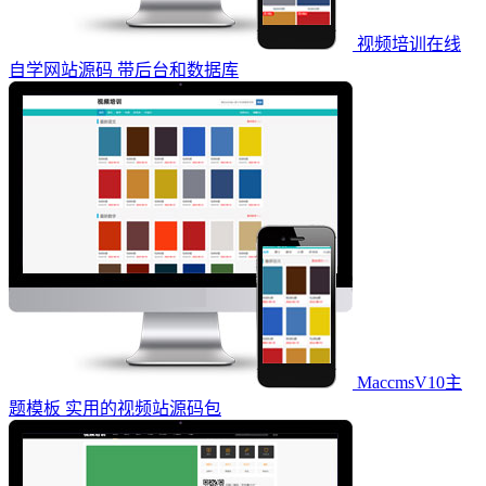
视频培训在线
自学网站源码 带后台和数据库
MaccmsV10主
题模板 实用的视频站源码包