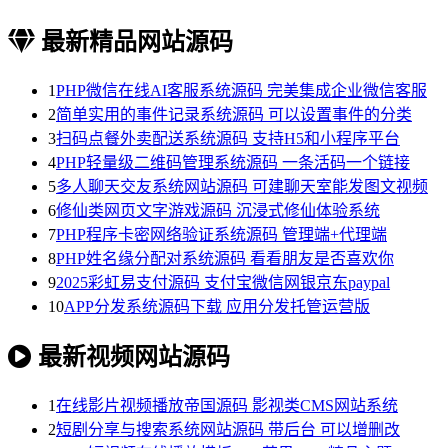
最新精品网站源码
1
PHP微信在线AI客服系统源码 完美集成企业微信客服
2
简单实用的事件记录系统源码 可以设置事件的分类
3
扫码点餐外卖配送系统源码 支持H5和小程序平台
4
PHP轻量级二维码管理系统源码 一条活码一个链接
5
多人聊天交友系统网站源码 可建聊天室能发图文视频
6
修仙类网页文字游戏源码 沉浸式修仙体验系统
7
PHP程序卡密网络验证系统源码 管理端+代理端
8
PHP姓名缘分配对系统源码 看看朋友是否喜欢你
9
2025彩虹易支付源码 支付宝微信网银京东paypal
10
APP分发系统源码下载 应用分发托管运营版
最新视频网站源码
1
在线影片视频播放帝国源码 影视类CMS网站系统
2
短剧分享与搜索系统网站源码 带后台 可以增删改