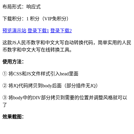
布局形式：响应式
下载积分：
1
积分（VIP免积分）
预览演示站
登录下载1
登录下载2
这款JS人民币数字和中文大写自动转换代码，简单实用的人民
币数字和中文大写在线转换工具。
使用方法：
① 将CSS和JS文件样式引入head里面
② 将JQ代码拷贝到body后面（部分插件无JQ）
③ 将body中的DIV部分拷贝到需要的位置并调整风格就可以
了
效果截图：