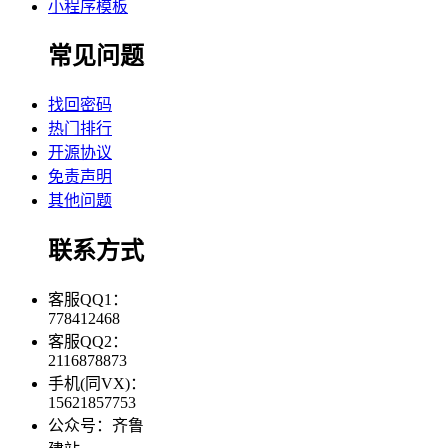
小程序模板
常见问题
找回密码
热门排行
开源协议
免责声明
其他问题
联系方式
客服QQ1：
778412468
客服QQ2：
2116878873
手机(同VX)：
15621857753
公众号：齐鲁