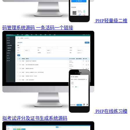
PHP轻量级二维
码管理系统源码 一条活码一个链接
PHP在线练习模
拟考试评分及证书生成系统源码