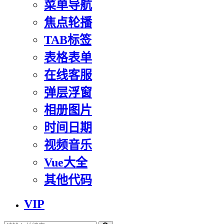
菜单导航
焦点轮播
TAB标签
表格表单
在线客服
弹层浮窗
相册图片
时间日期
视频音乐
Vue大全
其他代码
VIP