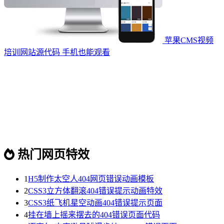
苹果CMS视频
培训网站源代码 手机也能观看
热门网页特效
1
H5制作太空人404网页错误动画模板
2
CSS3立方体翻滚404错误提示动画特效
3
CSS3纸飞机星空动画404错误提示页面
4
挂在墙上摇来摆去的404错误页面代码