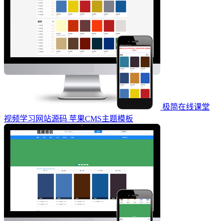
极简在线课堂
视频学习网站源码 苹果CMS主题模板