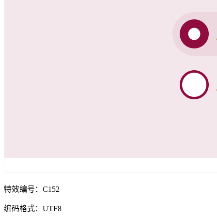
特效编号：C152
编码格式：UTF8