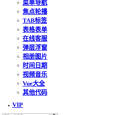
菜单导航
焦点轮播
TAB标签
表格表单
在线客服
弹层浮窗
相册图片
时间日期
视频音乐
Vue大全
其他代码
VIP