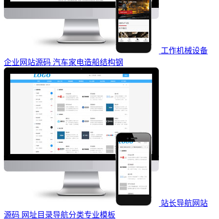
工作机械设备
企业网站源码 汽车家电造船结构钢
站长导航网站
源码 网址目录导航分类专业模板