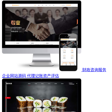
财政咨询服务
企业网站源码 代理记账资产评估