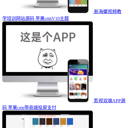
新海螺视频教
学培训网站源码 苹果cmsV10主题
影视双端APP源
码 苹果cms带商城投屏支付