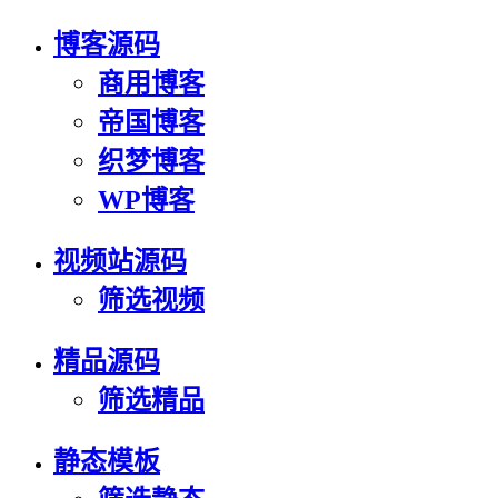
博客源码
商用博客
帝国博客
织梦博客
WP博客
视频站源码
筛选视频
精品源码
筛选精品
静态模板