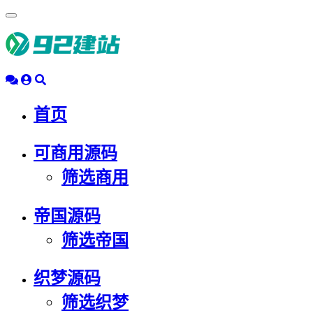
浮
动
导
航
首页
可商用源码
筛选商用
帝国源码
筛选帝国
织梦源码
筛选织梦