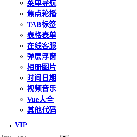
菜单导航
焦点轮播
TAB标签
表格表单
在线客服
弹层浮窗
相册图片
时间日期
视频音乐
Vue大全
其他代码
VIP