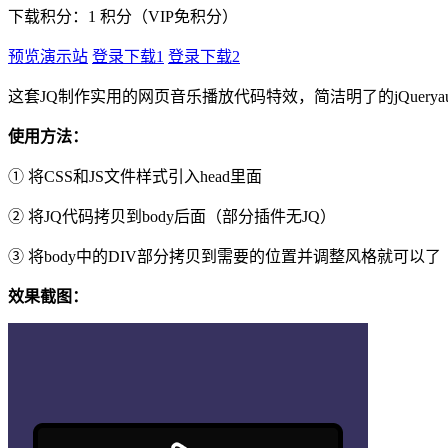
下载积分：
1
积分（VIP免积分）
预览演示站
登录下载1
登录下载2
这套JQ制作实用的网页音乐播放代码特效，简洁明了的jQuery
使用方法：
① 将CSS和JS文件样式引入head里面
② 将JQ代码拷贝到body后面（部分插件无JQ）
③ 将body中的DIV部分拷贝到需要的位置并调整风格就可以了
效果截图：