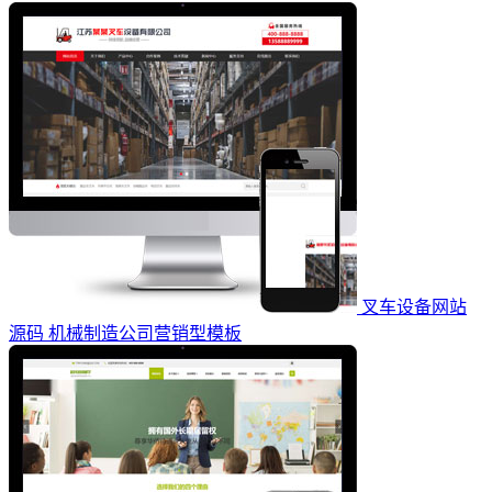
叉车设备网站
源码 机械制造公司营销型模板