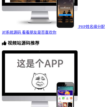
PHP姓名缘分配
对系统源码 看看朋友是否喜欢你
视频站源码推荐