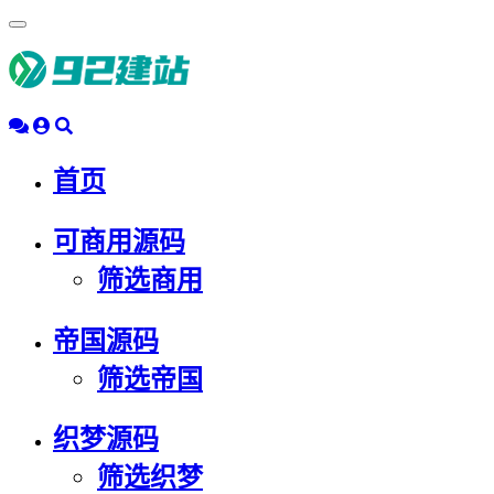
浮
动
导
航
首页
可商用源码
筛选商用
帝国源码
筛选帝国
织梦源码
筛选织梦