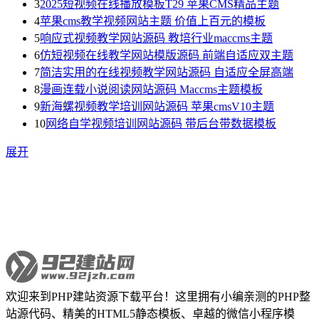
3
2025短视频在线播放模板T29 苹果CMS精品主题
4
苹果cms教学视频网站主题 价值上百元的模板
5
响应式视频教学网站源码 教培行业maccms主题
6
仿短视频在线教学网站模版源码 前端自适应双主题
7
简洁实用的在线视频教学网站源码 自适应全屏高端
8
漫画连载小说阅读网站源码 Maccms主题模板
9
新海螺视频教学培训网站源码 苹果cmsV10主题
10
网络自学视频培训网站源码 带后台带数据模板
展开
欢迎来到PHP建站资源下载平台！这里拥有小编亲测的PHP整
站源代码、精美的HTML5静态模板、卓越的微信小程序模