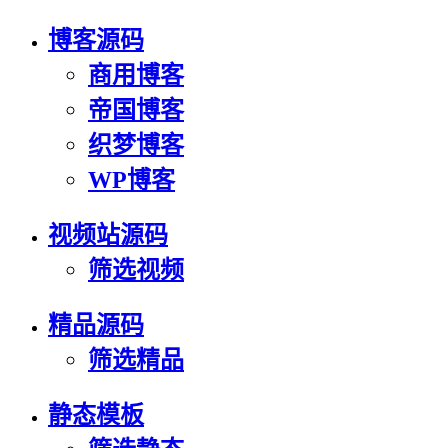
博客源码
商用博客
帝国博客
织梦博客
WP博客
视频站源码
筛选视频
精品源码
筛选精品
静态模板