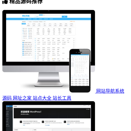
精品源码推荐
网站导航系统
源码 网址之家 站点大全 站长工具