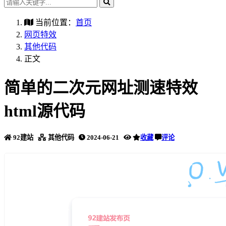
当前位置：
首页
网页特效
其他代码
正文
简单的二次元网址测速特效
html源代码
92建站
其他代码
2024-06-21
收藏
评论