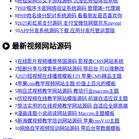
6
修仙类网页文字游戏源码 沉浸式修仙体验系统
7
PHP程序卡密网络验证系统源码 管理端+代理端
8
PHP姓名缘分配对系统源码 看看朋友是否喜欢你
9
2025彩虹易支付源码 支付宝微信网银京东paypal
10
APP分发系统源码下载 应用分发托管运营版
最新视频网站源码
1
在线影片视频播放帝国源码 影视类CMS网站系统
2
短剧分享与搜索系统网站源码 带后台 可以增删改
3
2025短视频在线播放模板T29 苹果CMS精品主题
4
苹果cms教学视频网站主题 价值上百元的模板
5
响应式视频教学网站源码 教培行业maccms主题
6
仿短视频在线教学网站模版源码 前端自适应双主题
7
简洁实用的在线视频教学网站源码 自适应全屏高端
8
漫画连载小说阅读网站源码 Maccms主题模板
9
新海螺视频教学培训网站源码 苹果cmsV10主题
10
网络自学视频培训网站源码 带后台带数据模板