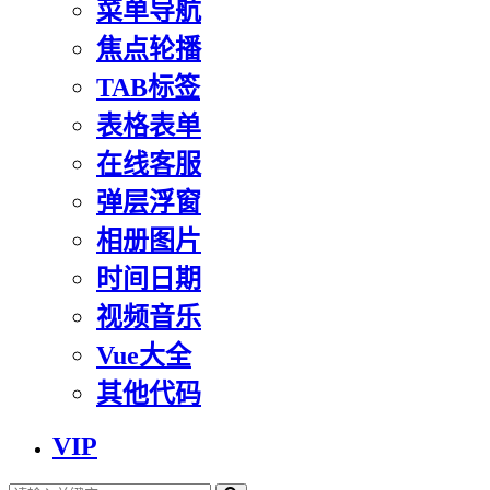
菜单导航
焦点轮播
TAB标签
表格表单
在线客服
弹层浮窗
相册图片
时间日期
视频音乐
Vue大全
其他代码
VIP