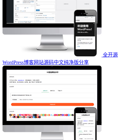
全开源
WordPress博客网站源码中文纯净版分享