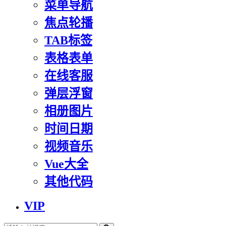
菜单导航
焦点轮播
TAB标签
表格表单
在线客服
弹层浮窗
相册图片
时间日期
视频音乐
Vue大全
其他代码
VIP