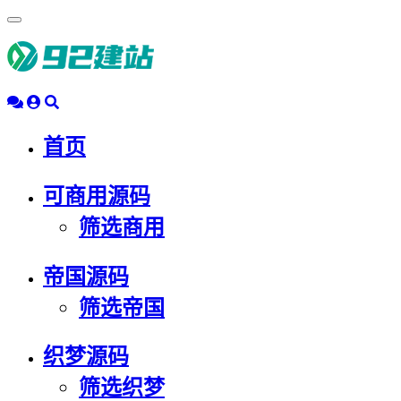
浮
动
导
航
首页
可商用源码
筛选商用
帝国源码
筛选帝国
织梦源码
筛选织梦