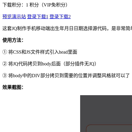
下载积分：
1
积分（VIP免积分）
预览演示站
登录下载1
登录下载2
这套JQ制作手机移动端出生年月日日期选择源代码，是非常简
使用方法：
① 将CSS和JS文件样式引入head里面
② 将JQ代码拷贝到body后面（部分插件无JQ）
③ 将body中的DIV部分拷贝到需要的位置并调整风格就可以了
效果截图：