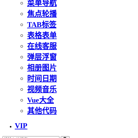
菜单导航
焦点轮播
TAB标签
表格表单
在线客服
弹层浮窗
相册图片
时间日期
视频音乐
Vue大全
其他代码
VIP