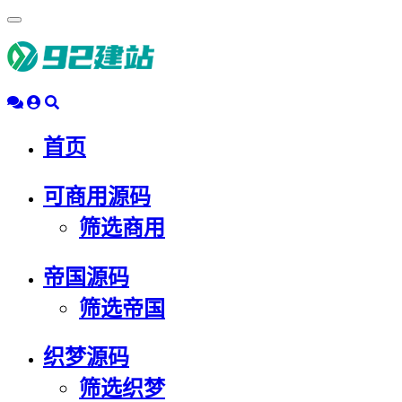
浮
动
导
航
首页
可商用源码
筛选商用
帝国源码
筛选帝国
织梦源码
筛选织梦