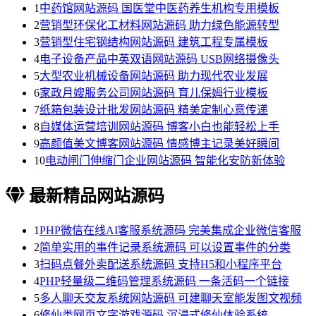
1
中药馆网站源码 国医堂中医药养生机构专用模板
2
营销型环保化工材料网站源码 助力绿色能源转型
3
营销型住宅钢结构网站源码 建筑工程专属模板
4
电子设备产品中英双语网站源码 USB网络摄像头
5
大型农业机械设备网站源码 助力现代农业发展
6
家政月嫂服务公司网站源码 育儿保姆行业模板
7
纸箱包装设计批发网站源码 精美定制心意传递
8
自媒体运营培训网站源码 博客小白也能轻松上手
9
高颜值美文博客网站源码 情感博主记录美好瞬间
10
电动闸门伸缩门企业网站源码 智能化安防新体验
最新精品网站源码
1
PHP微信在线AI客服系统源码 完美集成企业微信客服
2
简单实用的事件记录系统源码 可以设置事件的分类
3
扫码点餐外卖配送系统源码 支持H5和小程序平台
4
PHP轻量级二维码管理系统源码 一条活码一个链接
5
多人聊天交友系统网站源码 可建聊天室能发图文视频
6
修仙类网页文字游戏源码 沉浸式修仙体验系统