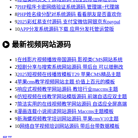
7
PHP程序卡密网络验证系统源码 管理端+代理端
8
PHP姓名缘分配对系统源码 看看朋友是否喜欢你
9
2025彩虹易支付源码 支付宝微信网银京东paypal
10
APP分发系统源码下载 应用分发托管运营版
最新视频网站源码
1
在线影片视频播放帝国源码 影视类CMS网站系统
2
短剧分享与搜索系统网站源码 带后台 可以增删改
3
2025短视频在线播放模板T29 苹果CMS精品主题
4
苹果cms教学视频网站主题 价值上百元的模板
5
响应式视频教学网站源码 教培行业maccms主题
6
仿短视频在线教学网站模版源码 前端自适应双主题
7
简洁实用的在线视频教学网站源码 自适应全屏高端
8
漫画连载小说阅读网站源码 Maccms主题模板
9
新海螺视频教学培训网站源码 苹果cmsV10主题
10
网络自学视频培训网站源码 带后台带数据模板