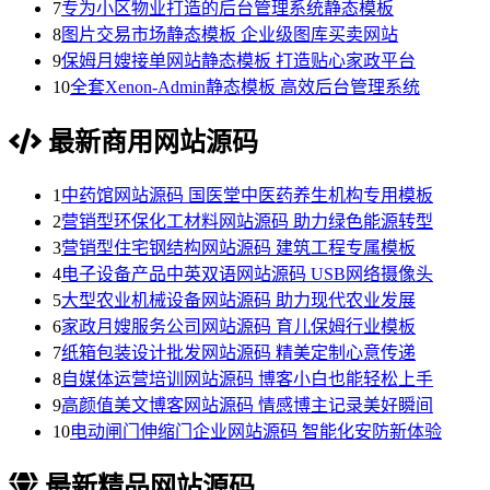
7
专为小区物业打造的后台管理系统静态模板
8
图片交易市场静态模板 企业级图库买卖网站
9
保姆月嫂接单网站静态模板 打造贴心家政平台
10
全套Xenon-Admin静态模板 高效后台管理系统
最新商用网站源码
1
中药馆网站源码 国医堂中医药养生机构专用模板
2
营销型环保化工材料网站源码 助力绿色能源转型
3
营销型住宅钢结构网站源码 建筑工程专属模板
4
电子设备产品中英双语网站源码 USB网络摄像头
5
大型农业机械设备网站源码 助力现代农业发展
6
家政月嫂服务公司网站源码 育儿保姆行业模板
7
纸箱包装设计批发网站源码 精美定制心意传递
8
自媒体运营培训网站源码 博客小白也能轻松上手
9
高颜值美文博客网站源码 情感博主记录美好瞬间
10
电动闸门伸缩门企业网站源码 智能化安防新体验
最新精品网站源码