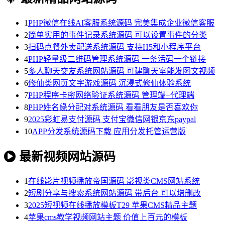
1
PHP微信在线AI客服系统源码 完美集成企业微信客服
2
简单实用的事件记录系统源码 可以设置事件的分类
3
扫码点餐外卖配送系统源码 支持H5和小程序平台
4
PHP轻量级二维码管理系统源码 一条活码一个链接
5
多人聊天交友系统网站源码 可建聊天室能发图文视频
6
修仙类网页文字游戏源码 沉浸式修仙体验系统
7
PHP程序卡密网络验证系统源码 管理端+代理端
8
PHP姓名缘分配对系统源码 看看朋友是否喜欢你
9
2025彩虹易支付源码 支付宝微信网银京东paypal
10
APP分发系统源码下载 应用分发托管运营版
最新视频网站源码
1
在线影片视频播放帝国源码 影视类CMS网站系统
2
短剧分享与搜索系统网站源码 带后台 可以增删改
3
2025短视频在线播放模板T29 苹果CMS精品主题
4
苹果cms教学视频网站主题 价值上百元的模板