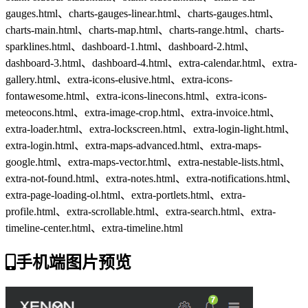
gauges.html、charts-gauges-linear.html、charts-gauges.html、
charts-main.html、charts-map.html、charts-range.html、charts-
sparklines.html、dashboard-1.html、dashboard-2.html、
dashboard-3.html、dashboard-4.html、extra-calendar.html、extra-
gallery.html、extra-icons-elusive.html、extra-icons-
fontawesome.html、extra-icons-linecons.html、extra-icons-
meteocons.html、extra-image-crop.html、extra-invoice.html、
extra-loader.html、extra-lockscreen.html、extra-login-light.html、
extra-login.html、extra-maps-advanced.html、extra-maps-
google.html、extra-maps-vector.html、extra-nestable-lists.html、
extra-not-found.html、extra-notes.html、extra-notifications.html、
extra-page-loading-ol.html、extra-portlets.html、extra-
profile.html、extra-scrollable.html、extra-search.html、extra-
timeline-center.html、extra-timeline.html
手机端图片预览