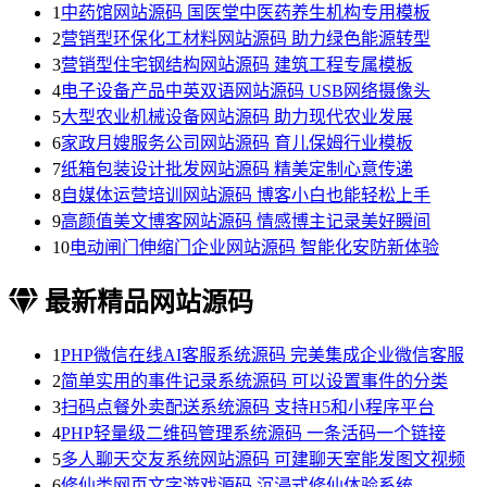
1
中药馆网站源码 国医堂中医药养生机构专用模板
2
营销型环保化工材料网站源码 助力绿色能源转型
3
营销型住宅钢结构网站源码 建筑工程专属模板
4
电子设备产品中英双语网站源码 USB网络摄像头
5
大型农业机械设备网站源码 助力现代农业发展
6
家政月嫂服务公司网站源码 育儿保姆行业模板
7
纸箱包装设计批发网站源码 精美定制心意传递
8
自媒体运营培训网站源码 博客小白也能轻松上手
9
高颜值美文博客网站源码 情感博主记录美好瞬间
10
电动闸门伸缩门企业网站源码 智能化安防新体验
最新精品网站源码
1
PHP微信在线AI客服系统源码 完美集成企业微信客服
2
简单实用的事件记录系统源码 可以设置事件的分类
3
扫码点餐外卖配送系统源码 支持H5和小程序平台
4
PHP轻量级二维码管理系统源码 一条活码一个链接
5
多人聊天交友系统网站源码 可建聊天室能发图文视频
6
修仙类网页文字游戏源码 沉浸式修仙体验系统