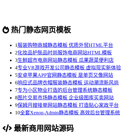
热门静态网页模板
1
服装购物商城静态模板 优质外贸HTML平台
2
化妆品护肤品时尚服饰电商网站HTML模板
3
生鲜超市电商网站静态模板 瓜果蔬菜便利店
4
专业VR游戏开发公司静态模板 虚拟现实新体验
5
安卓苹果APP官网静态模板 是单页又像网站
6
响应式品牌衣帽服装静态模板 运动潮流新风尚
7
专为小区物业打造的后台管理系统静态模板
8
图片交易市场静态模板 企业级图库买卖网站
9
保姆月嫂接单网站静态模板 打造贴心家政平台
10
全套Xenon-Admin静态模板 高效后台管理系统
最新商用网站源码