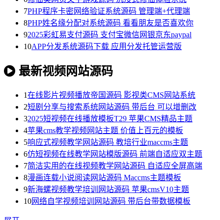
7
PHP程序卡密网络验证系统源码 管理端+代理端
8
PHP姓名缘分配对系统源码 看看朋友是否喜欢你
9
2025彩虹易支付源码 支付宝微信网银京东paypal
10
APP分发系统源码下载 应用分发托管运营版
最新视频网站源码
1
在线影片视频播放帝国源码 影视类CMS网站系统
2
短剧分享与搜索系统网站源码 带后台 可以增删改
3
2025短视频在线播放模板T29 苹果CMS精品主题
4
苹果cms教学视频网站主题 价值上百元的模板
5
响应式视频教学网站源码 教培行业maccms主题
6
仿短视频在线教学网站模版源码 前端自适应双主题
7
简洁实用的在线视频教学网站源码 自适应全屏高端
8
漫画连载小说阅读网站源码 Maccms主题模板
9
新海螺视频教学培训网站源码 苹果cmsV10主题
10
网络自学视频培训网站源码 带后台带数据模板