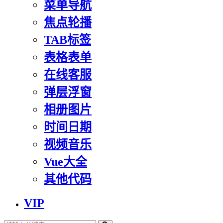
菜单导航
焦点轮播
TAB标签
表格表单
在线客服
弹层浮窗
相册图片
时间日期
视频音乐
Vue大全
其他代码
VIP