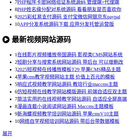
7
PHP程序卡密网络验证系统源码 管理端+代理端
8
PHP姓名缘分配对系统源码 看看朋友是否喜欢你
9
2025彩虹易支付源码 支付宝微信网银京东paypal
10
APP分发系统源码下载 应用分发托管运营版
最新视频网站源码
1
在线影片视频播放帝国源码 影视类CMS网站系统
2
短剧分享与搜索系统网站源码 带后台 可以增删改
3
2025短视频在线播放模板T29 苹果CMS精品主题
4
苹果cms教学视频网站主题 价值上百元的模板
5
响应式视频教学网站源码 教培行业maccms主题
6
仿短视频在线教学网站模版源码 前端自适应双主题
7
简洁实用的在线视频教学网站源码 自适应全屏高端
8
漫画连载小说阅读网站源码 Maccms主题模板
9
新海螺视频教学培训网站源码 苹果cmsV10主题
10
网络自学视频培训网站源码 带后台带数据模板
展开