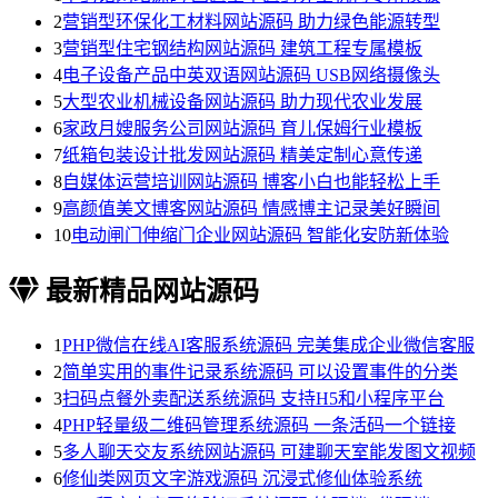
2
营销型环保化工材料网站源码 助力绿色能源转型
3
营销型住宅钢结构网站源码 建筑工程专属模板
4
电子设备产品中英双语网站源码 USB网络摄像头
5
大型农业机械设备网站源码 助力现代农业发展
6
家政月嫂服务公司网站源码 育儿保姆行业模板
7
纸箱包装设计批发网站源码 精美定制心意传递
8
自媒体运营培训网站源码 博客小白也能轻松上手
9
高颜值美文博客网站源码 情感博主记录美好瞬间
10
电动闸门伸缩门企业网站源码 智能化安防新体验
最新精品网站源码
1
PHP微信在线AI客服系统源码 完美集成企业微信客服
2
简单实用的事件记录系统源码 可以设置事件的分类
3
扫码点餐外卖配送系统源码 支持H5和小程序平台
4
PHP轻量级二维码管理系统源码 一条活码一个链接
5
多人聊天交友系统网站源码 可建聊天室能发图文视频
6
修仙类网页文字游戏源码 沉浸式修仙体验系统