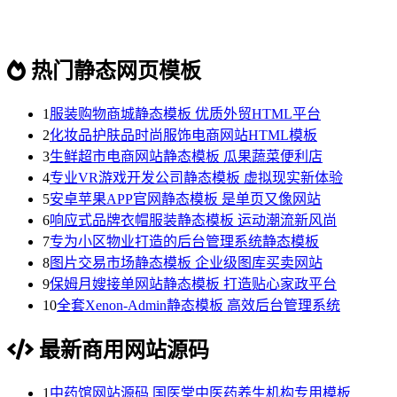
热门静态网页模板
1
服装购物商城静态模板 优质外贸HTML平台
2
化妆品护肤品时尚服饰电商网站HTML模板
3
生鲜超市电商网站静态模板 瓜果蔬菜便利店
4
专业VR游戏开发公司静态模板 虚拟现实新体验
5
安卓苹果APP官网静态模板 是单页又像网站
6
响应式品牌衣帽服装静态模板 运动潮流新风尚
7
专为小区物业打造的后台管理系统静态模板
8
图片交易市场静态模板 企业级图库买卖网站
9
保姆月嫂接单网站静态模板 打造贴心家政平台
10
全套Xenon-Admin静态模板 高效后台管理系统
最新商用网站源码
1
中药馆网站源码 国医堂中医药养生机构专用模板