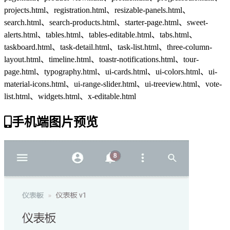
projects.html、registration.html、resizable-panels.html、
search.html、search-products.html、starter-page.html、sweet-
alerts.html、tables.html、tables-editable.html、tabs.html、
taskboard.html、task-detail.html、task-list.html、three-column-
layout.html、timeline.html、toastr-notifications.html、tour-
page.html、typography.html、ui-cards.html、ui-colors.html、ui-
material-icons.html、ui-range-slider.html、ui-treeview.html、vote-
list.html、widgets.html、x-editable.html
手机端图片预览