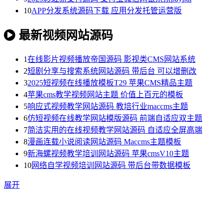
10
APP分发系统源码下载 应用分发托管运营版
最新视频网站源码
1
在线影片视频播放帝国源码 影视类CMS网站系统
2
短剧分享与搜索系统网站源码 带后台 可以增删改
3
2025短视频在线播放模板T29 苹果CMS精品主题
4
苹果cms教学视频网站主题 价值上百元的模板
5
响应式视频教学网站源码 教培行业maccms主题
6
仿短视频在线教学网站模版源码 前端自适应双主题
7
简洁实用的在线视频教学网站源码 自适应全屏高端
8
漫画连载小说阅读网站源码 Maccms主题模板
9
新海螺视频教学培训网站源码 苹果cmsV10主题
10
网络自学视频培训网站源码 带后台带数据模板
展开