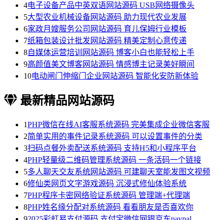
4
电子设备产品中英双语网站源码 USB网络摄像头
5
大型农业机械设备网站源码 助力现代农业发展
6
家政月嫂服务公司网站源码 育儿保姆行业模板
7
纸箱包装设计批发网站源码 精美定制心意传递
8
自媒体运营培训网站源码 博客小白也能轻松上手
9
高颜值美文博客网站源码 情感博主记录美好瞬间
10
电动闸门伸缩门企业网站源码 智能化安防新体验
最新精品网站源码
1
PHP微信在线AI客服系统源码 完美集成企业微信客服
2
简单实用的事件记录系统源码 可以设置事件的分类
3
扫码点餐外卖配送系统源码 支持H5和小程序平台
4
PHP轻量级二维码管理系统源码 一条活码一个链接
5
多人聊天交友系统网站源码 可建聊天室能发图文视频
6
修仙类网页文字游戏源码 沉浸式修仙体验系统
7
PHP程序卡密网络验证系统源码 管理端+代理端
8
PHP姓名缘分配对系统源码 看看朋友是否喜欢你
9
2025彩虹易支付源码 支付宝微信网银京东paypal