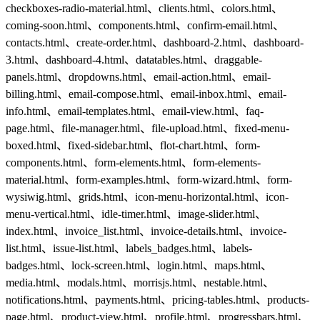
checkboxes-radio-material.html、clients.html、colors.html、
coming-soon.html、components.html、confirm-email.html、
contacts.html、create-order.html、dashboard-2.html、dashboard-
3.html、dashboard-4.html、datatables.html、draggable-
panels.html、dropdowns.html、email-action.html、email-
billing.html、email-compose.html、email-inbox.html、email-
info.html、email-templates.html、email-view.html、faq-
page.html、file-manager.html、file-upload.html、fixed-menu-
boxed.html、fixed-sidebar.html、flot-chart.html、form-
components.html、form-elements.html、form-elements-
material.html、form-examples.html、form-wizard.html、form-
wysiwig.html、grids.html、icon-menu-horizontal.html、icon-
menu-vertical.html、idle-timer.html、image-slider.html、
index.html、invoice_list.html、invoice-details.html、invoice-
list.html、issue-list.html、labels_badges.html、labels-
badges.html、lock-screen.html、login.html、maps.html、
media.html、modals.html、morrisjs.html、nestable.html、
notifications.html、payments.html、pricing-tables.html、products-
page.html、product-view.html、profile.html、progressbars.html、