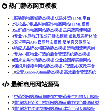
热门静态网页模板
1
服装购物商城静态模板 优质外贸HTML平台
2
化妆品护肤品时尚服饰电商网站HTML模板
3
生鲜超市电商网站静态模板 瓜果蔬菜便利店
4
专业VR游戏开发公司静态模板 虚拟现实新体验
5
安卓苹果APP官网静态模板 是单页又像网站
6
响应式品牌衣帽服装静态模板 运动潮流新风尚
7
专为小区物业打造的后台管理系统静态模板
8
图片交易市场静态模板 企业级图库买卖网站
9
保姆月嫂接单网站静态模板 打造贴心家政平台
10
全套Xenon-Admin静态模板 高效后台管理系统
最新商用网站源码
1
中药馆网站源码 国医堂中医药养生机构专用模板
2
营销型环保化工材料网站源码 助力绿色能源转型
3
营销型住宅钢结构网站源码 建筑工程专属模板