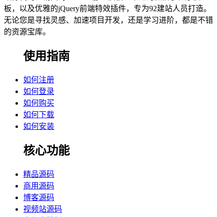
板，以及优雅的jQuery前端特效插件，专为92建站人员打造。
无论您是寻找灵感、加速项目开发，还是学习进阶，都是不错
的资源宝库。
使用指南
如何注册
如何登录
如何购买
如何下载
如何安装
核心功能
精品源码
商用源码
博客源码
视频站源码