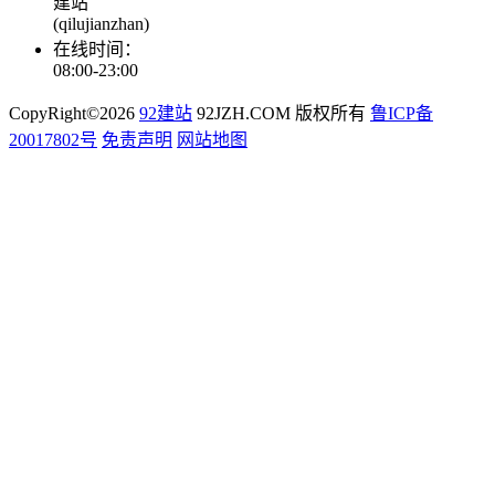
建站
(qilujianzhan)
在线时间：
08:00-23:00
CopyRight©2026
92建站
92JZH.COM 版权所有
鲁ICP备
20017802号
免责声明
网站地图