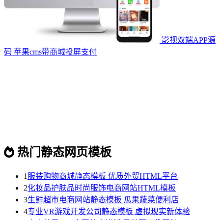
影视双端APP源
码 苹果cms带商城投屏支付
热门静态网页模板
1
服装购物商城静态模板 优质外贸HTML平台
2
化妆品护肤品时尚服饰电商网站HTML模板
3
生鲜超市电商网站静态模板 瓜果蔬菜便利店
4
专业VR游戏开发公司静态模板 虚拟现实新体验