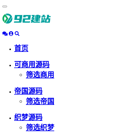
浮
动
导
航
首页
可商用源码
筛选商用
帝国源码
筛选帝国
织梦源码
筛选织梦