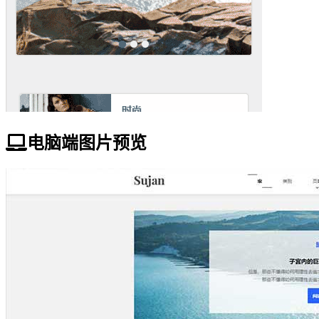
电脑端图片预览