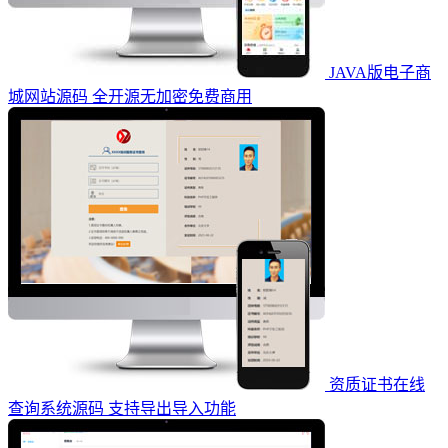
JAVA版电子商
城网站源码 全开源无加密免费商用
资质证书在线
查询系统源码 支持导出导入功能