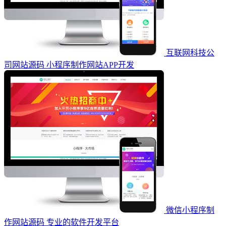
互联网科技公
司网站源码 小程序制作网站APP开发
微信小程序制
作网站源码 专业的软件开发平台