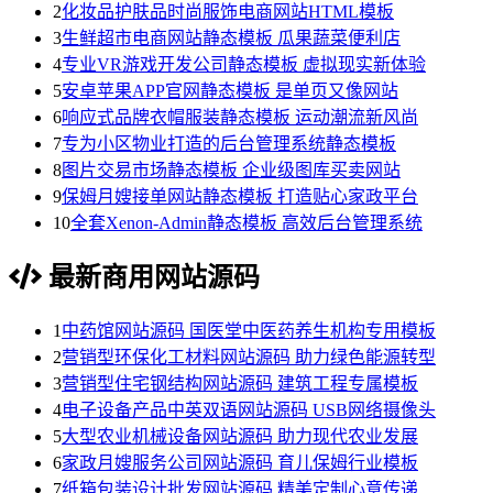
2
化妆品护肤品时尚服饰电商网站HTML模板
3
生鲜超市电商网站静态模板 瓜果蔬菜便利店
4
专业VR游戏开发公司静态模板 虚拟现实新体验
5
安卓苹果APP官网静态模板 是单页又像网站
6
响应式品牌衣帽服装静态模板 运动潮流新风尚
7
专为小区物业打造的后台管理系统静态模板
8
图片交易市场静态模板 企业级图库买卖网站
9
保姆月嫂接单网站静态模板 打造贴心家政平台
10
全套Xenon-Admin静态模板 高效后台管理系统
最新商用网站源码
1
中药馆网站源码 国医堂中医药养生机构专用模板
2
营销型环保化工材料网站源码 助力绿色能源转型
3
营销型住宅钢结构网站源码 建筑工程专属模板
4
电子设备产品中英双语网站源码 USB网络摄像头
5
大型农业机械设备网站源码 助力现代农业发展
6
家政月嫂服务公司网站源码 育儿保姆行业模板
7
纸箱包装设计批发网站源码 精美定制心意传递