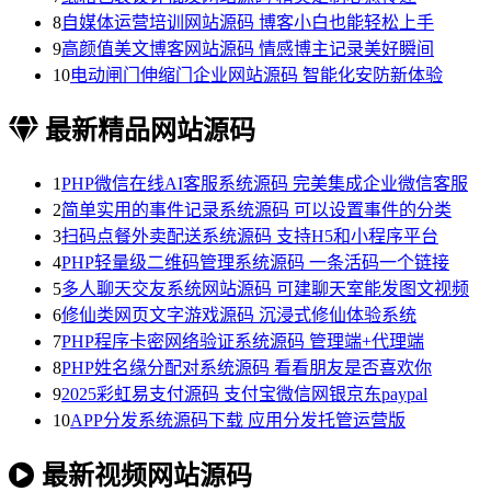
8
自媒体运营培训网站源码 博客小白也能轻松上手
9
高颜值美文博客网站源码 情感博主记录美好瞬间
10
电动闸门伸缩门企业网站源码 智能化安防新体验
最新精品网站源码
1
PHP微信在线AI客服系统源码 完美集成企业微信客服
2
简单实用的事件记录系统源码 可以设置事件的分类
3
扫码点餐外卖配送系统源码 支持H5和小程序平台
4
PHP轻量级二维码管理系统源码 一条活码一个链接
5
多人聊天交友系统网站源码 可建聊天室能发图文视频
6
修仙类网页文字游戏源码 沉浸式修仙体验系统
7
PHP程序卡密网络验证系统源码 管理端+代理端
8
PHP姓名缘分配对系统源码 看看朋友是否喜欢你
9
2025彩虹易支付源码 支付宝微信网银京东paypal
10
APP分发系统源码下载 应用分发托管运营版
最新视频网站源码