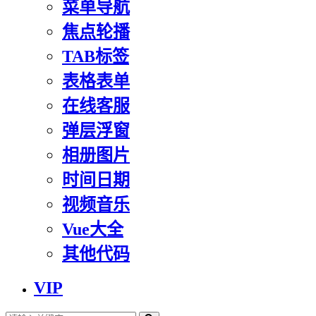
菜单导航
焦点轮播
TAB标签
表格表单
在线客服
弹层浮窗
相册图片
时间日期
视频音乐
Vue大全
其他代码
VIP