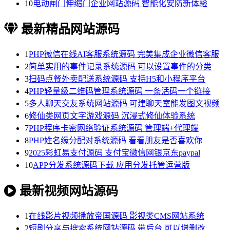
10
电动闸门伸缩门企业网站源码 智能化安防新体验
最新精品网站源码
1
PHP微信在线AI客服系统源码 完美集成企业微信客服
2
简单实用的事件记录系统源码 可以设置事件的分类
3
扫码点餐外卖配送系统源码 支持H5和小程序平台
4
PHP轻量级二维码管理系统源码 一条活码一个链接
5
多人聊天交友系统网站源码 可建聊天室能发图文视频
6
修仙类网页文字游戏源码 沉浸式修仙体验系统
7
PHP程序卡密网络验证系统源码 管理端+代理端
8
PHP姓名缘分配对系统源码 看看朋友是否喜欢你
9
2025彩虹易支付源码 支付宝微信网银京东paypal
10
APP分发系统源码下载 应用分发托管运营版
最新视频网站源码
1
在线影片视频播放帝国源码 影视类CMS网站系统
2
短剧分享与搜索系统网站源码 带后台 可以增删改