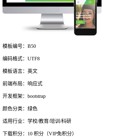
模板编号：B50
编码格式：UTF8
模板语言：英文
前端布局：响应式
开发框架：bootstrap
颜色分类：绿色
适用行业：学校/教育/培训/科研
下载积分：
10
积分（VIP免积分）