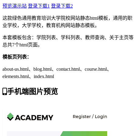
预览演示站
登录下载1
登录下载2
这款绿色通用教育培训大学院校网站静态html模板，通用的职
业学校，大学学校，教育机构网站静态模板。
本套模板包含：学院列表、学科列表、教师查询、关于主页等
总共7个html页面。
模板页列表：
about-us.html、blog.html、contact.html、course.html、
elements.html、index.html
手机端图片预览