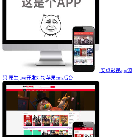
安卓影视app源
码 原生java开发对接苹果cms后台