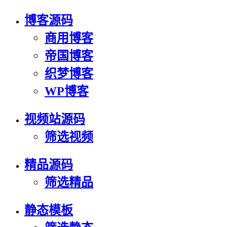
博客源码
商用博客
帝国博客
织梦博客
WP博客
视频站源码
筛选视频
精品源码
筛选精品
静态模板