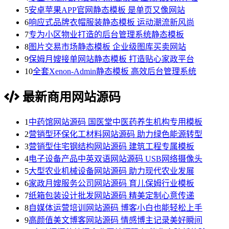
5
安卓苹果APP官网静态模板 是单页又像网站
6
响应式品牌衣帽服装静态模板 运动潮流新风尚
7
专为小区物业打造的后台管理系统静态模板
8
图片交易市场静态模板 企业级图库买卖网站
9
保姆月嫂接单网站静态模板 打造贴心家政平台
10
全套Xenon-Admin静态模板 高效后台管理系统
最新商用网站源码
1
中药馆网站源码 国医堂中医药养生机构专用模板
2
营销型环保化工材料网站源码 助力绿色能源转型
3
营销型住宅钢结构网站源码 建筑工程专属模板
4
电子设备产品中英双语网站源码 USB网络摄像头
5
大型农业机械设备网站源码 助力现代农业发展
6
家政月嫂服务公司网站源码 育儿保姆行业模板
7
纸箱包装设计批发网站源码 精美定制心意传递
8
自媒体运营培训网站源码 博客小白也能轻松上手
9
高颜值美文博客网站源码 情感博主记录美好瞬间