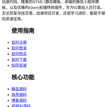
站源代码、精美的HTML5静态模板、卓越的微信小程序模
板，以及优雅的jQuery前端特效插件，专为92建站人员打造。
无论您是寻找灵感、加速项目开发，还是学习进阶，都是不错
的资源宝库。
使用指南
如何注册
如何登录
如何购买
如何下载
如何安装
核心功能
精品源码
商用源码
博客源码
视频站源码