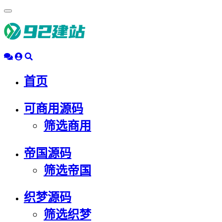
浮
动
导
航
首页
可商用源码
筛选商用
帝国源码
筛选帝国
织梦源码
筛选织梦