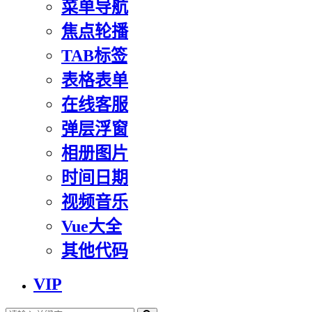
菜单导航
焦点轮播
TAB标签
表格表单
在线客服
弹层浮窗
相册图片
时间日期
视频音乐
Vue大全
其他代码
VIP