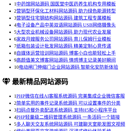
1
中药馆网站源码 国医堂中医药养生机构专用模板
2
营销型环保化工材料网站源码 助力绿色能源转型
3
营销型住宅钢结构网站源码 建筑工程专属模板
4
电子设备产品中英双语网站源码 USB网络摄像头
5
大型农业机械设备网站源码 助力现代农业发展
6
家政月嫂服务公司网站源码 育儿保姆行业模板
7
纸箱包装设计批发网站源码 精美定制心意传递
8
自媒体运营培训网站源码 博客小白也能轻松上手
9
高颜值美文博客网站源码 情感博主记录美好瞬间
10
电动闸门伸缩门企业网站源码 智能化安防新体验
最新精品网站源码
1
PHP微信在线AI客服系统源码 完美集成企业微信客服
2
简单实用的事件记录系统源码 可以设置事件的分类
3
扫码点餐外卖配送系统源码 支持H5和小程序平台
4
PHP轻量级二维码管理系统源码 一条活码一个链接
5
多人聊天交友系统网站源码 可建聊天室能发图文视频