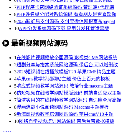
6
修仙类网页文字游戏源码 沉浸式修仙体验系统
7
PHP程序卡密网络验证系统源码 管理端+代理端
8
PHP姓名缘分配对系统源码 看看朋友是否喜欢你
9
2025彩虹易支付源码 支付宝微信网银京东paypal
10
APP分发系统源码下载 应用分发托管运营版
最新视频网站源码
1
在线影片视频播放帝国源码 影视类CMS网站系统
2
短剧分享与搜索系统网站源码 带后台 可以增删改
3
2025短视频在线播放模板T29 苹果CMS精品主题
4
苹果cms教学视频网站主题 价值上百元的模板
5
响应式视频教学网站源码 教培行业maccms主题
6
仿短视频在线教学网站模版源码 前端自适应双主题
7
简洁实用的在线视频教学网站源码 自适应全屏高端
8
漫画连载小说阅读网站源码 Maccms主题模板
9
新海螺视频教学培训网站源码 苹果cmsV10主题
10
网络自学视频培训网站源码 带后台带数据模板