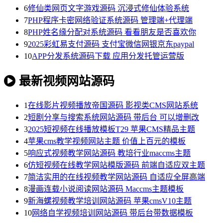
6
修仙类网页文字游戏源码 沉浸式修仙体验系统
7
PHP程序卡密网络验证系统源码 管理端+代理端
8
PHP姓名缘分配对系统源码 看看朋友是否喜欢你
9
2025彩虹易支付源码 支付宝微信网银京东paypal
10
APP分发系统源码下载 应用分发托管运营版
最新视频网站源码
1
在线影片视频播放帝国源码 影视类CMS网站系统
2
短剧分享与搜索系统网站源码 带后台 可以增删改
3
2025短视频在线播放模板T29 苹果CMS精品主题
4
苹果cms教学视频网站主题 价值上百元的模板
5
响应式视频教学网站源码 教培行业maccms主题
6
仿短视频在线教学网站模版源码 前端自适应双主题
7
简洁实用的在线视频教学网站源码 自适应全屏高端
8
漫画连载小说阅读网站源码 Maccms主题模板
9
新海螺视频教学培训网站源码 苹果cmsV10主题
10
网络自学视频培训网站源码 带后台带数据模板