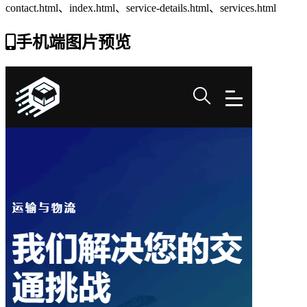
contact.html、index.html、service-details.html、services.html
手机端图片预览