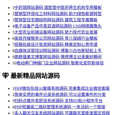
1
中药馆网站源码 国医堂中医药养生机构专用模板
2
营销型环保化工材料网站源码 助力绿色能源转型
3
营销型住宅钢结构网站源码 建筑工程专属模板
4
电子设备产品中英双语网站源码 USB网络摄像头
5
大型农业机械设备网站源码 助力现代农业发展
6
家政月嫂服务公司网站源码 育儿保姆行业模板
7
纸箱包装设计批发网站源码 精美定制心意传递
8
自媒体运营培训网站源码 博客小白也能轻松上手
9
高颜值美文博客网站源码 情感博主记录美好瞬间
10
电动闸门伸缩门企业网站源码 智能化安防新体验
最新精品网站源码
1
PHP微信在线AI客服系统源码 完美集成企业微信客服
2
简单实用的事件记录系统源码 可以设置事件的分类
3
扫码点餐外卖配送系统源码 支持H5和小程序平台
4
PHP轻量级二维码管理系统源码 一条活码一个链接
5
多人聊天交友系统网站源码 可建聊天室能发图文视频