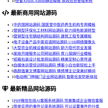
10
全套Xenon-Admin静态模板 高效后台管理系统
最新商用网站源码
1
中药馆网站源码 国医堂中医药养生机构专用模板
2
营销型环保化工材料网站源码 助力绿色能源转型
3
营销型住宅钢结构网站源码 建筑工程专属模板
4
电子设备产品中英双语网站源码 USB网络摄像头
5
大型农业机械设备网站源码 助力现代农业发展
6
家政月嫂服务公司网站源码 育儿保姆行业模板
7
纸箱包装设计批发网站源码 精美定制心意传递
8
自媒体运营培训网站源码 博客小白也能轻松上手
9
高颜值美文博客网站源码 情感博主记录美好瞬间
10
电动闸门伸缩门企业网站源码 智能化安防新体验
最新精品网站源码
1
PHP微信在线AI客服系统源码 完美集成企业微信客服
2
简单实用的事件记录系统源码 可以设置事件的分类