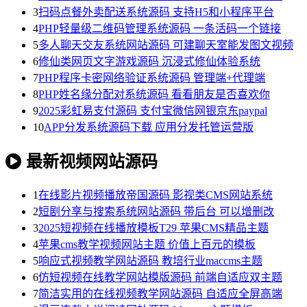
3
扫码点餐外卖配送系统源码 支持H5和小程序平台
4
PHP轻量级二维码管理系统源码 一条活码一个链接
5
多人聊天交友系统网站源码 可建聊天室能发图文视频
6
修仙类网页文字游戏源码 沉浸式修仙体验系统
7
PHP程序卡密网络验证系统源码 管理端+代理端
8
PHP姓名缘分配对系统源码 看看朋友是否喜欢你
9
2025彩虹易支付源码 支付宝微信网银京东paypal
10
APP分发系统源码下载 应用分发托管运营版
最新视频网站源码
1
在线影片视频播放帝国源码 影视类CMS网站系统
2
短剧分享与搜索系统网站源码 带后台 可以增删改
3
2025短视频在线播放模板T29 苹果CMS精品主题
4
苹果cms教学视频网站主题 价值上百元的模板
5
响应式视频教学网站源码 教培行业maccms主题
6
仿短视频在线教学网站模版源码 前端自适应双主题
7
简洁实用的在线视频教学网站源码 自适应全屏高端