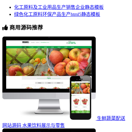
化工原料及工业用品生产销售企业静态模板
绿色化工原料环保产品生产html5静态模板
商用源码推荐
生鲜蔬菜配送
网站源码 水果饮料展示与零售