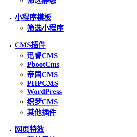
筛选静态
小程序模板
筛选小程序
CMS插件
迅睿CMS
PbootCms
帝国CMS
PHPCMS
WordPress
织梦CMS
其他插件
网页特效