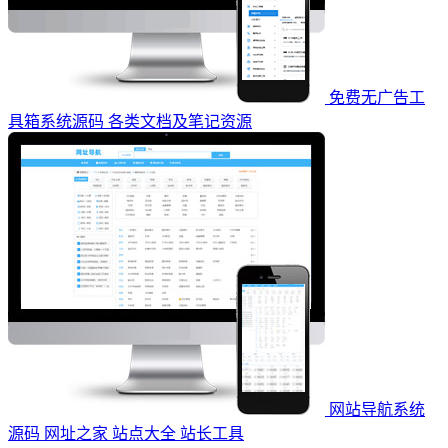
免费无广告工
具箱系统源码 各类文档及笔记资源
网站导航系统
源码 网址之家 站点大全 站长工具