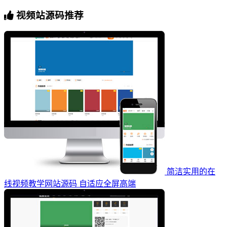
视频站源码推荐
简洁实用的在
线视频教学网站源码 自适应全屏高端