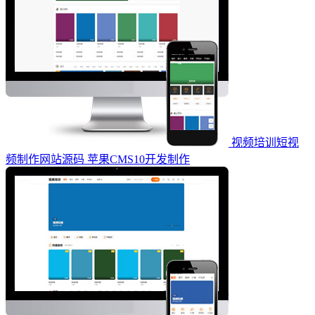
视频培训短视
频制作网站源码 苹果CMS10开发制作