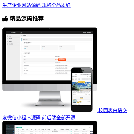
生产企业网站源码 规格全品质好
精品源码推荐
校园表白墙交
友微信小程序源码 前后端全部开源