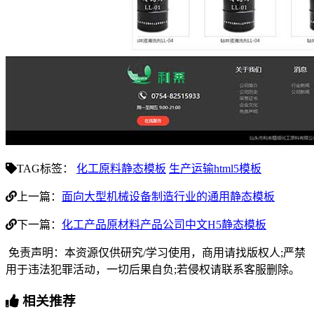
TAG标签：
化工原料静态模板
生产运输html5模板
上一篇：
面向大型机械设备制造行业的通用静态模板
下一篇：
化工产品原材料产品公司中文H5静态模板
免责声明：本资源仅供研究/学习使用，商用请找版权人;严禁
用于违法犯罪活动，一切后果自负;若侵权请联系客服删除。
相关推荐