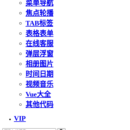
菜单导航
焦点轮播
TAB标签
表格表单
在线客服
弹层浮窗
相册图片
时间日期
视频音乐
Vue大全
其他代码
VIP