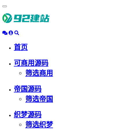
浮
动
导
航
首页
可商用源码
筛选商用
帝国源码
筛选帝国
织梦源码
筛选织梦