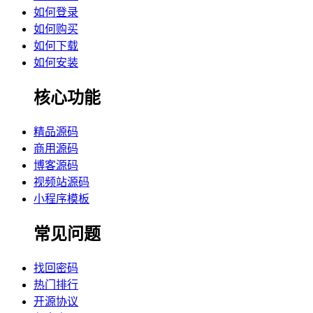
如何登录
如何购买
如何下载
如何安装
核心功能
精品源码
商用源码
博客源码
视频站源码
小程序模板
常见问题
找回密码
热门排行
开源协议