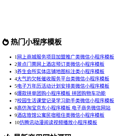
热门小程序模板
1
网上商城服务项目加盟推广类微信小程序模板
2
景点门票网上酒店预订类微信小程序模板
3
养生会所实体店铺地图标注类小程序模板
4
大气的欠帐催收服务平台类微信小程序模板
5
电子万年历活动计划安排类微信小程序模板
6
爆款拼单团购小程序模板 拼团购物车功能
7
校园生活课堂记录学习助手类微信小程序模板
8
高仿淘宝京东小程序模板 电子商务微信网站
9
酒店旅馆公寓民宿租住类微信小程序模板
10
仿腾讯动漫阅读视频播放小程序模板