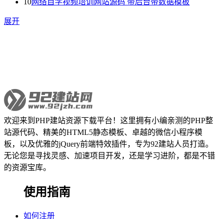
10
网络自学视频培训网站源码 带后台带数据模板
展开
欢迎来到PHP建站资源下载平台！这里拥有小编亲测的PHP整
站源代码、精美的HTML5静态模板、卓越的微信小程序模
板，以及优雅的jQuery前端特效插件，专为92建站人员打造。
无论您是寻找灵感、加速项目开发，还是学习进阶，都是不错
的资源宝库。
使用指南
如何注册