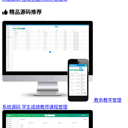
精品源码推荐
教务教学管理
系统源码 学生成绩教师课程管理