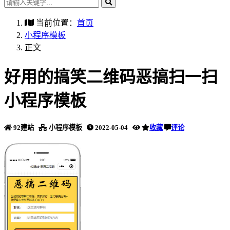
当前位置：
首页
小程序模板
正文
好用的搞笑二维码恶搞扫一扫
小程序模板
92建站
小程序模板
2022-05-04
收藏
评论