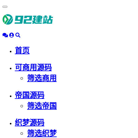
浮
动
导
航
首页
可商用源码
筛选商用
帝国源码
筛选帝国
织梦源码
筛选织梦