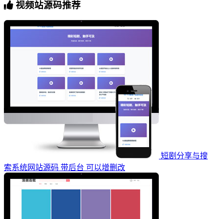
视频站源码推荐
短剧分享与搜
索系统网站源码 带后台 可以增删改