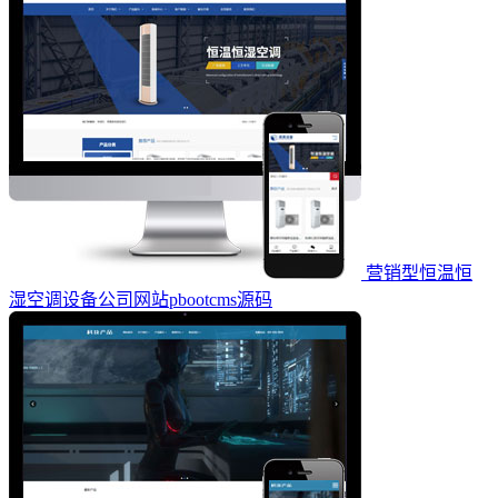
营销型恒温恒
湿空调设备公司网站pbootcms源码