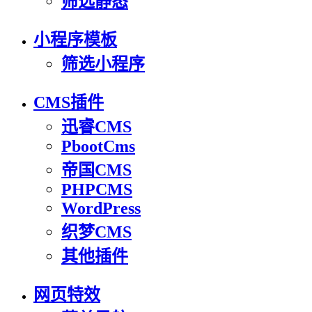
筛选静态
小程序模板
筛选小程序
CMS插件
迅睿CMS
PbootCms
帝国CMS
PHPCMS
WordPress
织梦CMS
其他插件
网页特效