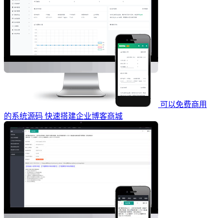
可以免费商用
的系统源码 快速搭建企业博客商城