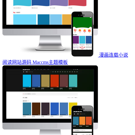
漫画连载小说
阅读网站源码 Maccms主题模板