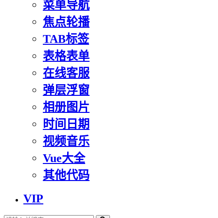
菜单导航
焦点轮播
TAB标签
表格表单
在线客服
弹层浮窗
相册图片
时间日期
视频音乐
Vue大全
其他代码
VIP