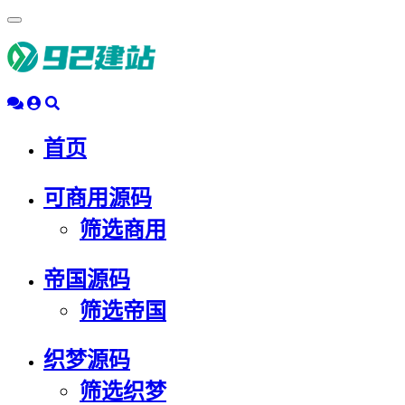
浮
动
导
航
首页
可商用源码
筛选商用
帝国源码
筛选帝国
织梦源码
筛选织梦