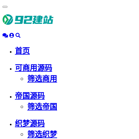
浮
动
导
航
首页
可商用源码
筛选商用
帝国源码
筛选帝国
织梦源码
筛选织梦