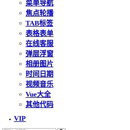
菜单导航
焦点轮播
TAB标签
表格表单
在线客服
弹层浮窗
相册图片
时间日期
视频音乐
Vue大全
其他代码
VIP