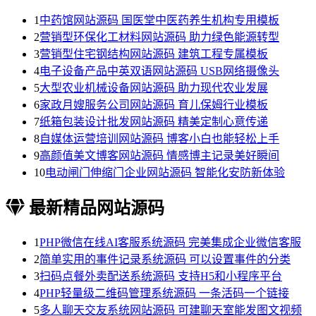
1
中药馆网站源码 国医堂中医药养生机构专用模板
2
营销型环保化工材料网站源码 助力绿色能源转型
3
营销型住宅钢结构网站源码 建筑工程专属模板
4
电子设备产品中英双语网站源码 USB网络摄像头
5
大型农业机械设备网站源码 助力现代农业发展
6
家政月嫂服务公司网站源码 育儿保姆行业模板
7
纸箱包装设计批发网站源码 精美定制心意传递
8
自媒体运营培训网站源码 博客小白也能轻松上手
9
高颜值美文博客网站源码 情感博主记录美好瞬间
10
电动闸门伸缩门企业网站源码 智能化安防新体验
最新精品网站源码
1
PHP微信在线AI客服系统源码 完美集成企业微信客服
2
简单实用的事件记录系统源码 可以设置事件的分类
3
扫码点餐外卖配送系统源码 支持H5和小程序平台
4
PHP轻量级二维码管理系统源码 一条活码一个链接
5
多人聊天交友系统网站源码 可建聊天室能发图文视频