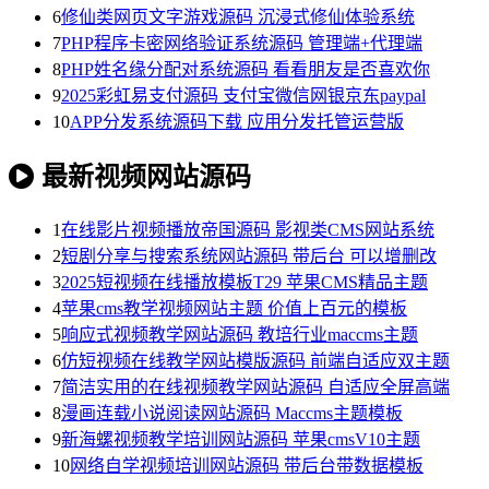
6
修仙类网页文字游戏源码 沉浸式修仙体验系统
7
PHP程序卡密网络验证系统源码 管理端+代理端
8
PHP姓名缘分配对系统源码 看看朋友是否喜欢你
9
2025彩虹易支付源码 支付宝微信网银京东paypal
10
APP分发系统源码下载 应用分发托管运营版
最新视频网站源码
1
在线影片视频播放帝国源码 影视类CMS网站系统
2
短剧分享与搜索系统网站源码 带后台 可以增删改
3
2025短视频在线播放模板T29 苹果CMS精品主题
4
苹果cms教学视频网站主题 价值上百元的模板
5
响应式视频教学网站源码 教培行业maccms主题
6
仿短视频在线教学网站模版源码 前端自适应双主题
7
简洁实用的在线视频教学网站源码 自适应全屏高端
8
漫画连载小说阅读网站源码 Maccms主题模板
9
新海螺视频教学培训网站源码 苹果cmsV10主题
10
网络自学视频培训网站源码 带后台带数据模板