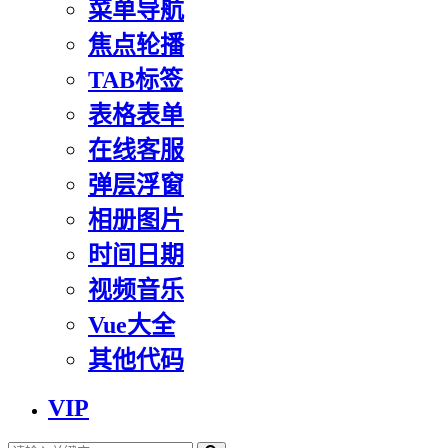
菜单导航
焦点轮播
TAB标签
表格表单
在线客服
弹层浮窗
相册图片
时间日期
视频音乐
Vue大全
其他代码
VIP