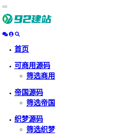
浮
动
导
航
首页
可商用源码
筛选商用
帝国源码
筛选帝国
织梦源码
筛选织梦