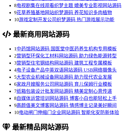
8
电视剧集在线观看织梦主题 媲美专业影视网站源码
9
花草养殖基地网站织梦源码 养花知识多肉植物
10
游戏定制开发公司织梦源码 热门游戏展示功能
最新商用网站源码
1
中药馆网站源码 国医堂中医药养生机构专用模板
2
营销型环保化工材料网站源码 助力绿色能源转型
3
营销型住宅钢结构网站源码 建筑工程专属模板
4
电子设备产品中英双语网站源码 USB网络摄像头
5
大型农业机械设备网站源码 助力现代农业发展
6
家政月嫂服务公司网站源码 育儿保姆行业模板
7
纸箱包装设计批发网站源码 精美定制心意传递
8
自媒体运营培训网站源码 博客小白也能轻松上手
9
高颜值美文博客网站源码 情感博主记录美好瞬间
10
电动闸门伸缩门企业网站源码 智能化安防新体验
最新精品网站源码