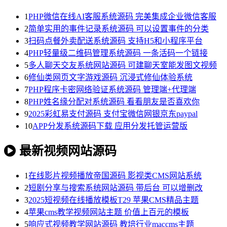
1
PHP微信在线AI客服系统源码 完美集成企业微信客服
2
简单实用的事件记录系统源码 可以设置事件的分类
3
扫码点餐外卖配送系统源码 支持H5和小程序平台
4
PHP轻量级二维码管理系统源码 一条活码一个链接
5
多人聊天交友系统网站源码 可建聊天室能发图文视频
6
修仙类网页文字游戏源码 沉浸式修仙体验系统
7
PHP程序卡密网络验证系统源码 管理端+代理端
8
PHP姓名缘分配对系统源码 看看朋友是否喜欢你
9
2025彩虹易支付源码 支付宝微信网银京东paypal
10
APP分发系统源码下载 应用分发托管运营版
最新视频网站源码
1
在线影片视频播放帝国源码 影视类CMS网站系统
2
短剧分享与搜索系统网站源码 带后台 可以增删改
3
2025短视频在线播放模板T29 苹果CMS精品主题
4
苹果cms教学视频网站主题 价值上百元的模板
5
响应式视频教学网站源码 教培行业maccms主题