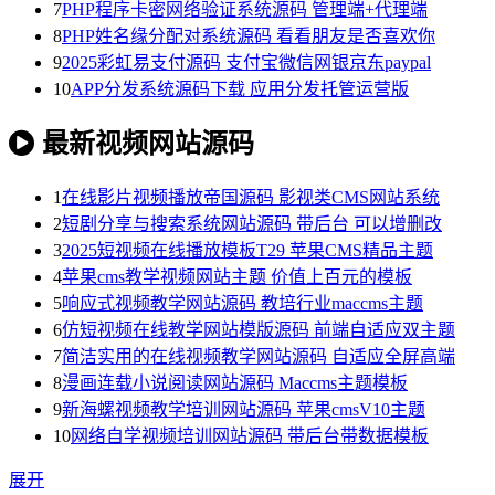
7
PHP程序卡密网络验证系统源码 管理端+代理端
8
PHP姓名缘分配对系统源码 看看朋友是否喜欢你
9
2025彩虹易支付源码 支付宝微信网银京东paypal
10
APP分发系统源码下载 应用分发托管运营版
最新视频网站源码
1
在线影片视频播放帝国源码 影视类CMS网站系统
2
短剧分享与搜索系统网站源码 带后台 可以增删改
3
2025短视频在线播放模板T29 苹果CMS精品主题
4
苹果cms教学视频网站主题 价值上百元的模板
5
响应式视频教学网站源码 教培行业maccms主题
6
仿短视频在线教学网站模版源码 前端自适应双主题
7
简洁实用的在线视频教学网站源码 自适应全屏高端
8
漫画连载小说阅读网站源码 Maccms主题模板
9
新海螺视频教学培训网站源码 苹果cmsV10主题
10
网络自学视频培训网站源码 带后台带数据模板
展开