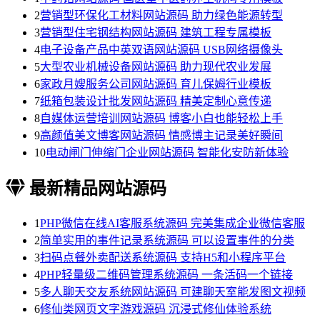
2
营销型环保化工材料网站源码 助力绿色能源转型
3
营销型住宅钢结构网站源码 建筑工程专属模板
4
电子设备产品中英双语网站源码 USB网络摄像头
5
大型农业机械设备网站源码 助力现代农业发展
6
家政月嫂服务公司网站源码 育儿保姆行业模板
7
纸箱包装设计批发网站源码 精美定制心意传递
8
自媒体运营培训网站源码 博客小白也能轻松上手
9
高颜值美文博客网站源码 情感博主记录美好瞬间
10
电动闸门伸缩门企业网站源码 智能化安防新体验
最新精品网站源码
1
PHP微信在线AI客服系统源码 完美集成企业微信客服
2
简单实用的事件记录系统源码 可以设置事件的分类
3
扫码点餐外卖配送系统源码 支持H5和小程序平台
4
PHP轻量级二维码管理系统源码 一条活码一个链接
5
多人聊天交友系统网站源码 可建聊天室能发图文视频
6
修仙类网页文字游戏源码 沉浸式修仙体验系统