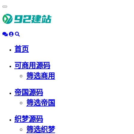
浮
动
导
航
首页
可商用源码
筛选商用
帝国源码
筛选帝国
织梦源码
筛选织梦