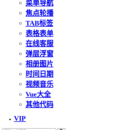
菜单导航
焦点轮播
TAB标签
表格表单
在线客服
弹层浮窗
相册图片
时间日期
视频音乐
Vue大全
其他代码
VIP