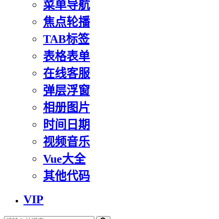
菜单导航
焦点轮播
TAB标签
表格表单
在线客服
弹层浮窗
相册图片
时间日期
视频音乐
Vue大全
其他代码
VIP