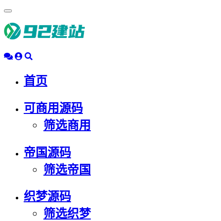
浮
动
导
航
首页
可商用源码
筛选商用
帝国源码
筛选帝国
织梦源码
筛选织梦