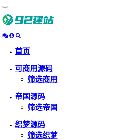
浮
动
导
航
首页
可商用源码
筛选商用
帝国源码
筛选帝国
织梦源码
筛选织梦