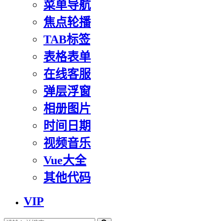
菜单导航
焦点轮播
TAB标签
表格表单
在线客服
弹层浮窗
相册图片
时间日期
视频音乐
Vue大全
其他代码
VIP