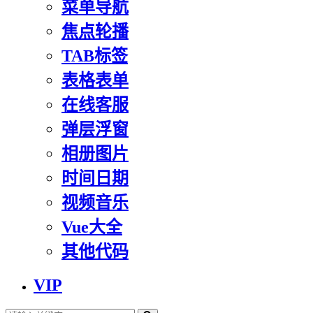
菜单导航
焦点轮播
TAB标签
表格表单
在线客服
弹层浮窗
相册图片
时间日期
视频音乐
Vue大全
其他代码
VIP