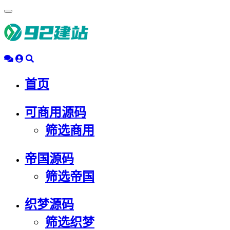
浮
动
导
航
首页
可商用源码
筛选商用
帝国源码
筛选帝国
织梦源码
筛选织梦