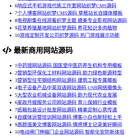
6
响应式手机游戏代练工作室网站织梦CMS源码
7
个人博客网站织梦CMS源码 草根站长自媒体模板
8
电视剧集在线观看织梦主题 媲美专业影视网站源码
9
花草养殖基地网站织梦源码 养花知识多肉植物
10
游戏定制开发公司织梦源码 热门游戏展示功能
最新商用网站源码
1
中药馆网站源码 国医堂中医药养生机构专用模板
2
营销型环保化工材料网站源码 助力绿色能源转型
3
营销型住宅钢结构网站源码 建筑工程专属模板
4
电子设备产品中英双语网站源码 USB网络摄像头
5
大型农业机械设备网站源码 助力现代农业发展
6
家政月嫂服务公司网站源码 育儿保姆行业模板
7
纸箱包装设计批发网站源码 精美定制心意传递
8
自媒体运营培训网站源码 博客小白也能轻松上手
9
高颜值美文博客网站源码 情感博主记录美好瞬间
10
电动闸门伸缩门企业网站源码 智能化安防新体验