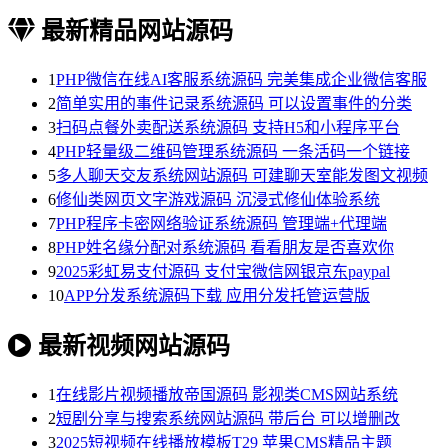
最新精品网站源码
1
PHP微信在线AI客服系统源码 完美集成企业微信客服
2
简单实用的事件记录系统源码 可以设置事件的分类
3
扫码点餐外卖配送系统源码 支持H5和小程序平台
4
PHP轻量级二维码管理系统源码 一条活码一个链接
5
多人聊天交友系统网站源码 可建聊天室能发图文视频
6
修仙类网页文字游戏源码 沉浸式修仙体验系统
7
PHP程序卡密网络验证系统源码 管理端+代理端
8
PHP姓名缘分配对系统源码 看看朋友是否喜欢你
9
2025彩虹易支付源码 支付宝微信网银京东paypal
10
APP分发系统源码下载 应用分发托管运营版
最新视频网站源码
1
在线影片视频播放帝国源码 影视类CMS网站系统
2
短剧分享与搜索系统网站源码 带后台 可以增删改
3
2025短视频在线播放模板T29 苹果CMS精品主题